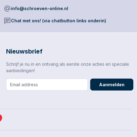
eid eisen.
alternate_email
info@schroeven-online.nl
chat
Chat met ons! (via chatbutton links onderin)
Nieuwsbrief
Schrijf je nu in en ontvang als eerste onze acties en speciale
aanbiedingen!
Aanmelden