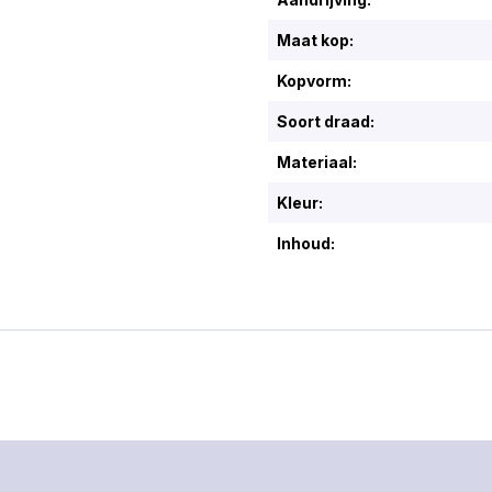
slijtage. 
van de bo
Maat kop:
wat ideaal
boren van
Kopvorm:
in steen.
materiaal:
Soort draad:
gereedsc
voor uitzo
Materiaal:
prestaties
voor snel
nauwkeuri
Kleur:
aansluitin
voor een 
Inhoud:
bevestigi
boormachi
verzinkt 
bescherm
slijtage t
geschikt 
steen de 
- 6,0 x 1
robuuste 
boren in 
voor prof
nauwkeur