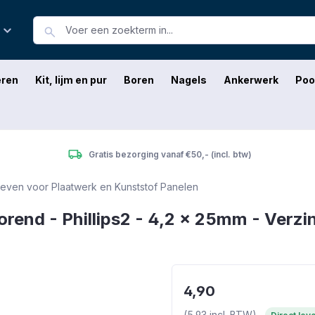
eren
Kit, lijm en pur
Boren
Nagels
Ankerwerk
Poo
Gratis bezorging vanaf €50,- (incl. btw)
ven voor Plaatwerk en Kunststof Panelen
rend - Phillips2 - 4,2 x 25mm - Verzin
4,90
(5,93 incl. BTW)