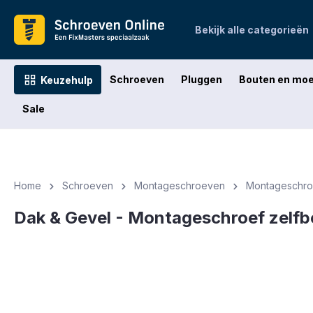
oekopdracht
Ga naar de hoofdnavigatie
Bekijk alle categorieën
Schroeven
Pluggen
Bouten en mo
Keuzehulp
Sale
Home
Schroeven
Montageschroeven
Montageschroe
Dak & Gevel - Montageschroef zelfbo
Afbeeldingengalerij overslaan