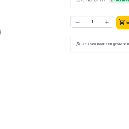
Direct lev
Producthoeveelhei
shopping_cart
I
Op zoek naar een grotere 