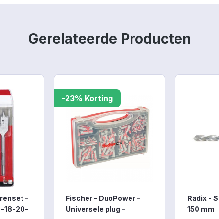
Gerelateerde Producten
-23% Korting
renset -
Fischer - DuoPower -
Radix - S
6-18-20-
Universele plug -
150 mm