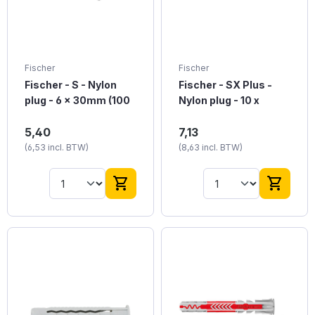
in het materiaal vereist
toepassingen die
is.
sterke, stabiele
verankeringsoplossing
en vereisen. Krachtige
4-wegspreiding – De
Fischer
Fischer
plug zet zich optimaal
Fischer - S - Nylon
Fischer - SX Plus -
uit in het materiaal en
plug - 6 x 30mm (100
grijpt stevig vast. Dit
Nylon plug - 10 x
zorgt voor een
stuks)
50mm (50 stuks)
rotsvaste
Fischer nylon S
Fischer nylon SX
5,40
7,13
bevestiging.Flexibele
pluggen geschikt voor
pluggen zijn nylon
(6,53 incl. BTW)
(8,63 incl. BTW)
kraag – Ideaal voor
alle soorten beton en
spreidpluggen voor
doorsteekmontage!
baksteen, holle
gebruik met hout- ,
Plaatsen en vastzetten
bouwstenen en
spaanplaat- en
shopping_cart
shopping_cart
in één soepele
gasbeton. Minimale
zelfborende
beweging, zonder
schroeflengte = 35mm
schroeven. Deze
gedoe.Slimme anti-
+ dikte te monteren
pluggen hebben een
rotatie vleugels – De
bouwdeel / voorwerp.
diameter van 10 mm. In
plug blijft netjes op zijn
Deze pluggen hebben
deze verpakking zitten
plek tijdens het
een diameter van 6 mm.
50 stuks. Met 50 mm
indraaien van de
In deze verpakking
schroeflengte biedt
schroef. Geen
zitten 100 stuks. De
deze schroef
meedraaiende plug,
veelzijdige 6 x 30 mm
voldoende grip voor
wel een stevige
maat is een populaire
stevige verbindingen in