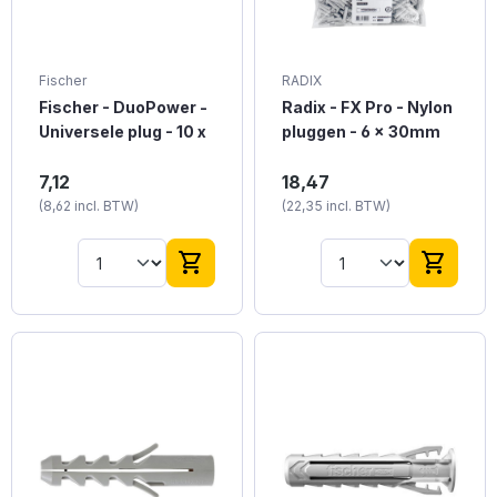
Fischer
RADIX
Fischer - DuoPower -
Radix - FX Pro - Nylon
Universele plug - 10 x
pluggen - 6 x 30mm
80mm e x tra lang (25
(1000 stuks)
Fischer DUOPOWER
Radix FX Pro Nylon
stuks)
7,12
18,47
pluggen zijn de
Pluggen zijn duurzame,
(8,62 incl. BTW)
(22,35 incl. BTW)
allernieuwste pluggen
hoogwaardige nylon
van Fischer. Fischer
pluggen van 6 x 30 mm,
DUOPOWER pluggen
ideaal voor stevige
shopping_cart
shopping_cart
zijn te gebruiken voor
bevestiging in
iedere bevestiging.
verschillende
Deze pluggen hebben
materialen. De
een diameter van 10
verpakking bevat 1000
mm. In deze verpakking
stuks, wat zorgt voor
zitten 25 stuks. De 10 x
een ruime voorraad
80 mm uitvoering is
voor grote projecten.
geschikt voor
Deze pluggen bieden
zwaardere
betrouwbare prestaties,
verbindingen en
waardoor ze geschikt
constructief houtwerk
zijn voor professionele
waar meer verankering
en doe-het-zelf