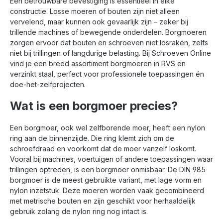
Een betrouwbare bevestiging is essentieel in elke
constructie. Losse moeren of bouten zijn niet alleen
vervelend, maar kunnen ook gevaarlijk zijn – zeker bij
trillende machines of bewegende onderdelen. Borgmoeren
zorgen ervoor dat bouten en schroeven niet losraken, zelfs
niet bij trillingen of langdurige belasting. Bij Schroeven Online
vind je een breed assortiment borgmoeren in RVS en
verzinkt staal, perfect voor professionele toepassingen én
doe-het-zelfprojecten.
Wat is een borgmoer precies?
Een borgmoer, ook wel zelfborende moer, heeft een nylon
ring aan de binnenzijde. Die ring klemt zich om de
schroefdraad en voorkomt dat de moer vanzelf loskomt.
Vooral bij machines, voertuigen of andere toepassingen waar
trillingen optreden, is een borgmoer onmisbaar. De DIN 985
borgmoer is de meest gebruikte variant, met lage vorm en
nylon inzetstuk. Deze moeren worden vaak gecombineerd
met metrische bouten en zijn geschikt voor herhaaldelijk
gebruik zolang de nylon ring nog intact is.