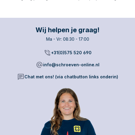
Wij helpen je graag!
Ma - Vr: 08:30 - 17:00
phone_in_talk
+31(0)575 520 690
alternate_email
info@schroeven-online.nl
chat
Chat met ons! (via chatbutton links onderin)