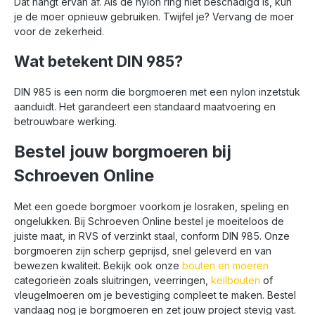
Dat hangt ervan af. Als de nylon ring niet beschadigd is, kun
je de moer opnieuw gebruiken. Twijfel je? Vervang de moer
voor de zekerheid.
Wat betekent DIN 985?
DIN 985 is een norm die borgmoeren met een nylon inzetstuk
aanduidt. Het garandeert een standaard maatvoering en
betrouwbare werking.
Bestel jouw borgmoeren bij
Schroeven Online
Met een goede borgmoer voorkom je losraken, speling en
ongelukken. Bij Schroeven Online bestel je moeiteloos de
juiste maat, in RVS of verzinkt staal, conform DIN 985. Onze
borgmoeren zijn scherp geprijsd, snel geleverd en van
bewezen kwaliteit. Bekijk ook onze
bouten en moeren
categorieën zoals sluitringen, veerringen,
keilbouten
of
vleugelmoeren om je bevestiging compleet te maken. Bestel
vandaag nog je borgmoeren en zet jouw project stevig vast.