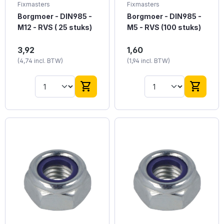
Fixmasters
Fixmasters
Borgmoer - DIN985 -
Borgmoer - DIN985 -
M12 - RVS ( 25 stuks)
M5 - RVS (100 stuks)
Borgmoer DIN985 M12
Borgmoer DIN985 M5
3,92
1,60
RVS is een
RVS is een
(4,74 incl. BTW)
(1,94 incl. BTW)
roestvrijstalen
roestvrijstalen
borgmoer met een
borgmoer met
nylon inzetstuk,
metrische
shopping_cart
shopping_cart
ontworpen om losraken
schroefdraadmaat M5,
door trillingen te
conform de DIN985-
voorkomen. Het wordt
normen, gebruikt voor
vaak gebruikt in
veilige bevestiging in
mechanische en
verschillende
constructietoepassinge
toepassingen.
n.