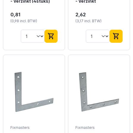
- Verzinkt (4stuks)
- Verzinkt
Verzinkte raamhoeken
Verzinkte raamhoek
0,81
2,62
van 60 mm, ideaal voor
van 200 mm voor
(0,98 incl. BTW)
(3,17 incl. BTW)
diverse
robuuste
raamconstructies.
raamverbindingen.
shopping_cart
shopping_cart
Fixmasters
Fixmasters