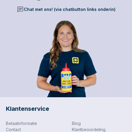
chat
Chat met ons! (via chatbutton links onderin)
Klantenservice
Betaalinformatie
Blog
Contact
Klantbeoordeling