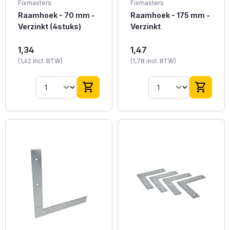
Fixmasters
Fixmasters
Raamhoek - 70 mm -
Raamhoek - 175 mm -
Verzinkt (4stuks)
Verzinkt
Verzinkte raamhoeken
Verzinkte raamhoek
1,34
1,47
van 70 mm, ontworpen
van 175 mm, ideaal
(1,62 incl. BTW)
(1,78 incl. BTW)
voor stevige
voor grotere
verbindingen.
raamconstructies.
shopping_cart
shopping_cart