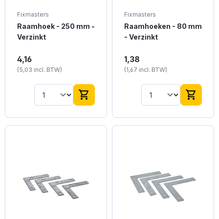
Fixmasters
Fixmasters
Raamhoek - 250 mm -
Raamhoeken - 80 mm
Verzinkt
- Verzinkt
Verzinkte raamhoek
Verzinkte raamhoeken
4,16
1,38
van 250 mm voor
van 80 mm voor
(5,03 incl. BTW)
(1,67 incl. BTW)
zware
veelzijdig gebruik.
raamconstructies.
shopping_cart
shopping_cart