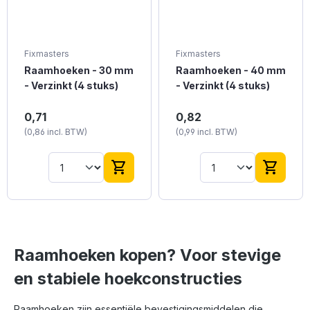
Fixmasters
Fixmasters
Raamhoeken - 30 mm
Raamhoeken - 40 mm
- Verzinkt (4 stuks)
- Verzinkt (4 stuks)
Kleine verzinkte
Verzinkte raamhoeken
0,71
0,82
raamhoeken van 30 mm
van 40 mm, geschikt
(0,86 incl. BTW)
(0,99 incl. BTW)
voor fijne verbindingen.
voor lichte
toepassingen.
shopping_cart
shopping_cart
Raamhoeken kopen? Voor stevige
en stabiele hoekconstructies
Raamhoeken zijn essentiële bevestigingsmiddelen die