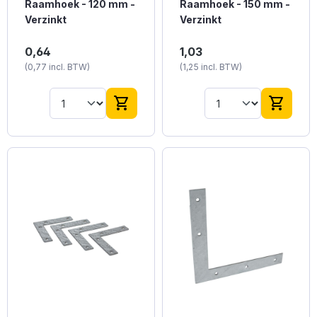
Raamhoek - 120 mm -
Raamhoek - 150 mm -
Verzinkt
Verzinkt
Verzinkte raamhoek
Verzinkte raamhoek
0,64
1,03
van 120 mm, geschikt
van 150 mm voor
(0,77 incl. BTW)
(1,25 incl. BTW)
voor middelgrote
stevige
raamconstructies.
raamverbindingen.
shopping_cart
shopping_cart