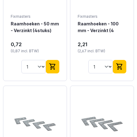
Fixmasters
Fixmasters
Raamhoeken - 50 mm
Raamhoeken - 100
- Verzinkt (4stuks)
mm - Verzinkt (4
stuks)
Verzinkte raamhoeken
Verzinkte raamhoeken
0,72
2,21
van 50 mm voor
van 100 mm voor
(0,87 incl. BTW)
(2,67 incl. BTW)
middelgrote
eenvoudige
verbindingen.
raamverbindingen.
shopping_cart
shopping_cart