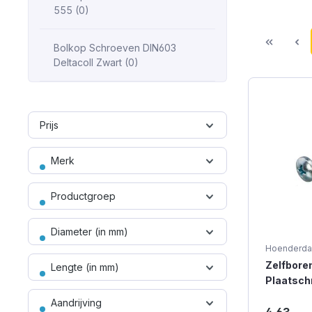
555 (0)
Bolkop Schroeven DIN603
Deltacoll Zwart (0)
Prijs
Merk
Productgroep
Diameter (in mm)
Hoenderda
Zelfbore
Lengte (in mm)
Plaatschr
2 Bolkop 
Aandrijving
Zelfbore
Voldraad 