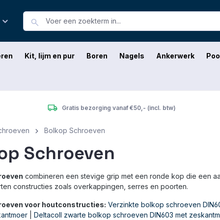
eren
Kit, lijm en pur
Boren
Nagels
Ankerwerk
Poo
Gratis bezorging vanaf €50,- (incl. btw)
chroeven
Bolkop Schroeven
op Schroeven
roeven
combineren een stevige grip met een ronde kop die een aant
rten constructies zoals overkappingen, serres en poorten.
roeven voor houtconstructies:
Verzinkte bolkop schroeven DIN
kantmoer
|
Deltacoll zwarte bolkop schroeven DIN603 met zeskantmo