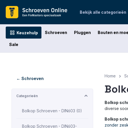
oekopdracht
Ga naar de hoofdnavigatie
Bekijk alle categorieën
Schroeven
Pluggen
Bouten en mo
Keuzehulp
Sale
Home
S
← Schroeven
Bolk
Categorieën
Bolkop sch
diverse soo
Bolkop Schroeven - DIN603 (0)
Bolkop sch
zonder zes
Bolkop Schroeven - DIN603-