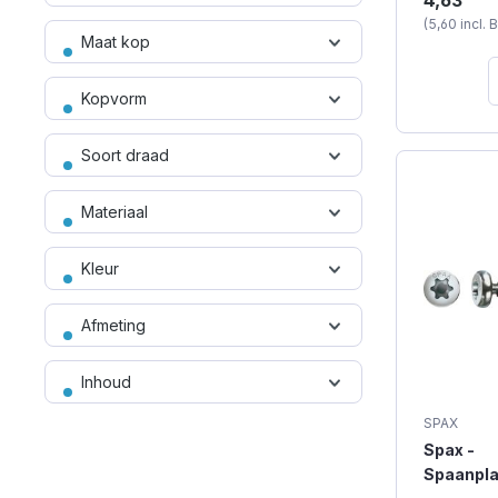
4,63
schroeven
stuks)
(5,60 incl.
wel zelft
Maat kop
om te schr
ijzer en a
schroeve
Kopvorm
afmeting 
beschikk
Phillips s
Soort draad
Gebruik ti
schroeve
Materiaal
schroefbi
verpakkin
stuks.
Kleur
Afmeting
Inhoud
SPAX
Spax -
Spaanpla