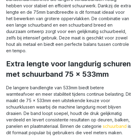
dicht bestrooid
dicht bestrooid
hebben voor stabiel en efficiënt schuurwerk. Dankzij de extra
lengte en de 75mm bandbreedte is dit formaat ideaal voor
het bewerken van grotere oppervlakken. De combinatie van
een lange schuurband en een schuurband breed en
duurzaam ontwerp zorgt voor een gelijkmatig schuurbeeld,
zelfs bij intensief gebruik. Deze maat is geschikt voor zowel
hout als metaal en biedt een perfecte balans tussen controle
en tempo.
Extra lengte voor langdurig schuren
met schuurband 75 x 533mm
De langere bandlengte van 533mm biedt betere
warmteafvoer en meer stabiliteit tijdens continue belasting. Dit
maakt de 75 x 533mm een uitstekende keuze voor
schuurklussen waarbij de machine langdurig moet blijven
draaien. De band loopt soepel, houdt de druk gelijkmatig
verdeeld en levert consistente resultaten op deuren, balken,
panelen en plaatmateriaal. Binnen de categorie
schuurband
is
dit formaat populair bij gebruikers die veel meters maken.