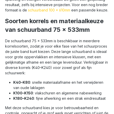
resultaat, zelfs bij intensieve projecten. Voor een nog breder
formaat is de
schuurband 100 x 610mm
een passende keuze.
Soorten korrels en materiaalkeuze
van schuurband 75 x 533mm
De schuurband 75 x 533mm is beschikbaar in meerdere
korrelsoorten, zodat je voor elke fase van het schuurproces
de juiste band kunt kiezen. Deze lange schuurband is ideaal
voor grote oppervlakken en intensieve klussen, met een
gelijkmatige afname en een lange levensduur. Verkrijgbaar in
diverse korrels (K40–K240) voor zowel grof als fijn
schuurwerk:
K40–K80
: snelle materiaalafname en het verwijderen
van oude laklagen
K100–K150
: vlakschuren en algemene nabewerking
K180–K240
: fijne afwerking en een strak eindresultaat
Met deze schuurband kies je voor betrouwbaarheid en
controle, ongeacht of je grof werk moet verrichten of juist de