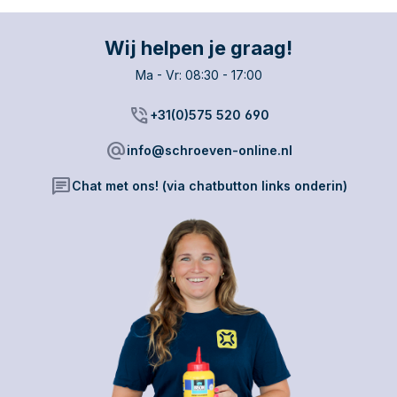
behoudt voor gerichte
toepassingen. Gebruik
deze variant voor
Wij helpen je graag!
onderhoud aan
Ma - Vr: 08:30 - 17:00
machines, voertuigen
of gereedschap. Het
product verdrijft vocht,
phone_in_talk
+31(0)575 520 690
vermindert slijtage en
laat bewegende delen
alternate_email
info@schroeven-online.nl
weer soepel
functioneren. Ideaal
chat
Chat met ons! (via chatbutton links onderin)
voor professionals en
doe-het-zelvers die
hoge eisen stellen aan
hun materiaal.