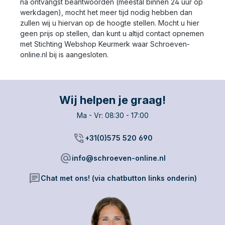
na ontvangst beantwoorden (meestal binnen 24 uur op
werkdagen), mocht het meer tijd nodig hebben dan
zullen wij u hiervan op de hoogte stellen. Mocht u hier
geen prijs op stellen, dan kunt u altijd contact opnemen
met Stichting Webshop Keurmerk waar Schroeven-
online.nl bij is aangesloten.
Wij helpen je graag!
Ma - Vr: 08:30 - 17:00
phone_in_talk
+31(0)575 520 690
alternate_email
info@schroeven-online.nl
chat
Chat met ons! (via chatbutton links onderin)