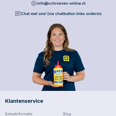
alternate_email
info@schroeven-online.nl
chat
Chat met ons! (via chatbutton links onderin)
Klantenservice
Betaalinformatie
Blog