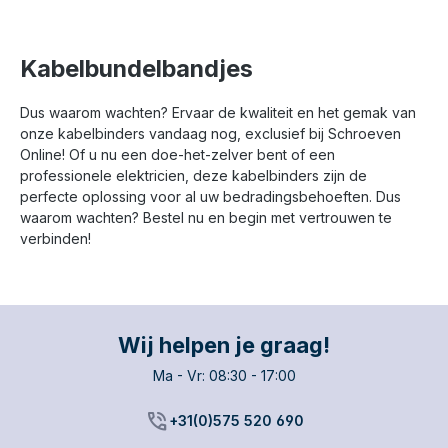
verbinden van dikke
houtpakketten waar
maximale
uittrekweerstand
Kabelbundelbandjes
essentieel is. Dit
product betreft de
Dus waarom wachten? Ervaar de kwaliteit en het gemak van
uitvoering met afmeting
onze kabelbinders vandaag nog, exclusief bij Schroeven
4,8 x 200 mm, kleur
Wit, verpakt per 100
Online! Of u nu een doe-het-zelver bent of een
stuks.
professionele elektricien, deze kabelbinders zijn de
perfecte oplossing voor al uw bedradingsbehoeften. Dus
waarom wachten? Bestel nu en begin met vertrouwen te
verbinden!
Wij helpen je graag!
Ma - Vr: 08:30 - 17:00
phone_in_talk
+31(0)575 520 690