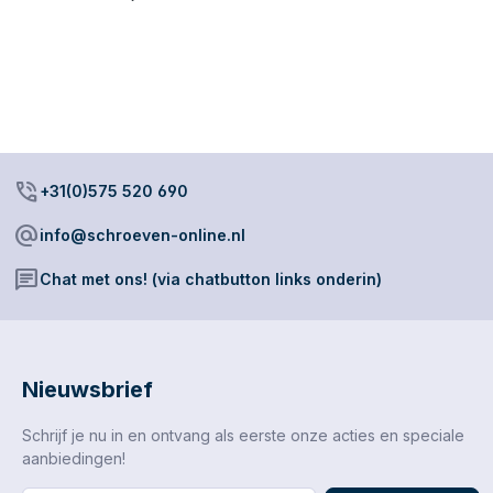
phone_in_talk
+31(0)575 520 690
alternate_email
info@schroeven-online.nl
chat
Chat met ons! (via chatbutton links onderin)
Nieuwsbrief
Schrijf je nu in en ontvang als eerste onze acties en speciale
aanbiedingen!