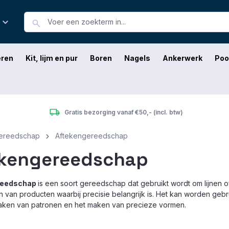
eren
Kit, lijm en pur
Boren
Nagels
Ankerwerk
Poo
Gratis bezorging vanaf €50,- (incl. btw)
ereedschap
Aftekengereedschap
ekengereedschap
reedschap
is een soort gereedschap dat gebruikt wordt om lijnen o
n van producten waarbij precisie belangrijk is. Het kan worden geb
 maken van patronen en het maken van precieze vormen.