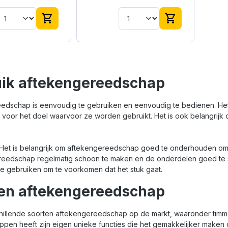
nspotlood
timmermanspotlood van
180 mm lang.
shopping_cart
shopping_cart
ik aftekengereedschap
edschap is eenvoudig te gebruiken en eenvoudig te bedienen. Het 
n voor het doel waarvoor ze worden gebruikt. Het is ook belangrijk 
et is belangrijk om aftekengereedschap goed te onderhouden om 
reedschap regelmatig schoon te maken en de onderdelen goed te s
te gebruiken om te voorkomen dat het stuk gaat.
en aftekengereedschap
schillende soorten aftekengereedschap op de markt, waaronder timm
pen heeft zijn eigen unieke functies die het gemakkelijker maken 