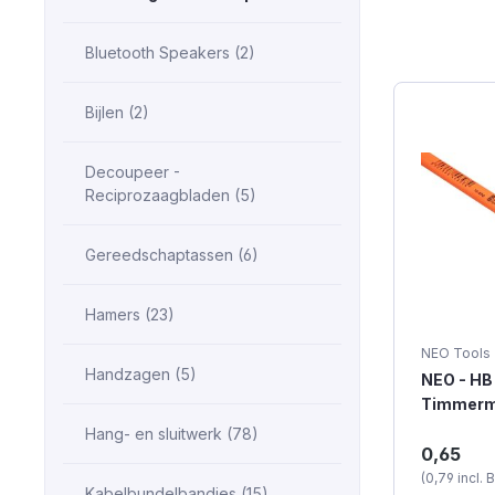
Bluetooth Speakers (2)
Bijlen (2)
Decoupeer -
Reciprozaagbladen (5)
Gereedschaptassen (6)
Hamers (23)
NEO Tools
Handzagen (5)
NEO - HB
Timmerm
Oranje
Hang- en sluitwerk (78)
Timmerma
0,65
van het m
(0,79 incl.
Kleur: ora
Kabelbundelbandjes (15)