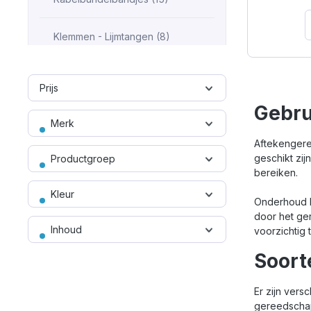
Timmerma
Klemmen - Lijmtangen (8)
Koeltassen (4)
Prijs
Gebru
L-BOXX - Assortimentsboxen
Merk
(21)
Aftekengere
geschikt zij
Productgroep
Meetgereedschappen (12)
bereiken.
Kleur
Metaalzagen (7)
Onderhoud H
door het ge
Inhoud
voorzichtig 
Multitools en snijgereedschap
(19)
Soort
Ophangsystemen (1)
Er zijn ver
gereedschap