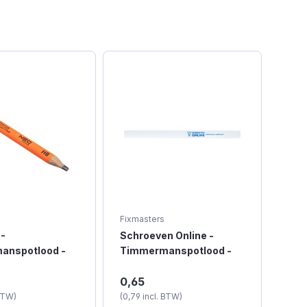
Fixmasters
 -
Schroeven Online -
anspotlood -
Timmermanspotlood -
Wit
nspotlood HB
Schroeven Online
0,65
erk NEO Tools.
timmermanspotlood is voor
 BTW)
(0,79 incl. BTW)
nje HB
het aftekenen, wit gelakt