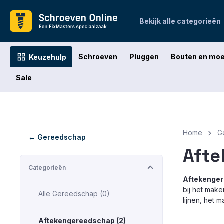
oekopdracht
Ga naar de hoofdnavigatie
Bekijk alle categorieën
Schroeven
Pluggen
Bouten en mo
Keuzehulp
Sale
Home
G
← Gereedschap
Aft
Categorieën
Aftekenge
bij het make
Alle Gereedschap (0)
lijnen, het
Aftekengereedschap (2)