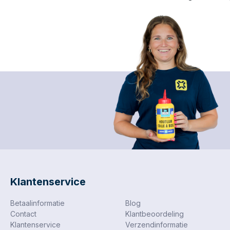
Popnagels - Popnageltangen
(11)
Schroevendraaiers (75)
Spanbanden (5)
Steek – Ratelsleutels (17)
Tangen & scharen (20)
Uitvulplaatjes (23)
Klantenservice
Veiligheid - PBM (29)
Betaalinformatie
Blog
Contact
Klantbeoordeling
Waterpassen (1)
Klantenservice
Verzendinformatie