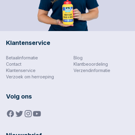
schroeven een T20
tijdens het schroeven
schroefbitje. Deze
een T20 schroefbitje.
verpakking bevat 100
Deze verpakking bevat
stuks.
100 stuks.
Klantenservice
Betaalinformatie
Blog
Contact
Klantbeoordeling
Klantenservice
Verzendinformatie
Verzoek om herroeping
Volg ons