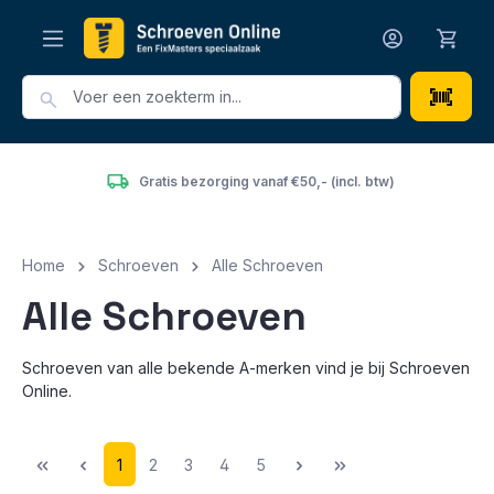
hoofdinhoud
incl. btw)
Het grootste en voordeligste assortiment va
Home
Schroeven
Alle Schroeven
Alle Schroeven
Schroeven van alle bekende A-merken vind je bij Schroeven
Online.
1
2
3
4
5