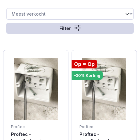
Filter
Op = Op
-30% Korting
Proftec
Proftec
Proftec -
Proftec -