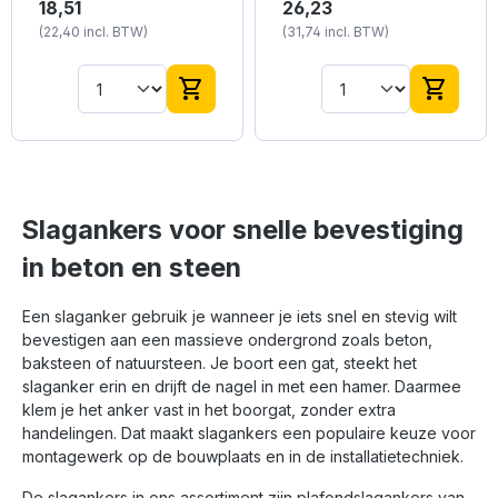
Plafondslaganker met
Plafondslaganker met
18,51
26,23
nagel, voor het
nagel, voor het
(22,40 incl. BTW)
(31,74 incl. BTW)
bevestigen van metalen
bevestigen van metalen
profielen, kettingen,
profielen, kettingen,
montageband,
montageband,
shopping_cart
shopping_cart
plafondsystemen.
plafondsystemen.
Verzinkt Cr3+, Type
Verzinkt Cr3+, Type
PSA De veelzijdige 6,0
PSA De 6,0 x 65 mm
x 36 mm maat is een
uitvoering is geschikt
populaire keuze voor
voor zwaardere
algemeen
verbindingen en
montagewerk, het
constructief houtwerk
Slagankers voor snelle bevestiging
bevestigen van platen
waar meer verankering
in beton en steen
en lichte
in het materiaal vereist
houtverbindingen.
is. Aantal per
Aantal per verpakking
verpakking = 100 stuks
Een slaganker gebruik je wanneer je iets snel en stevig wilt
= 100 stuks
Specificaties: Diameter:
bevestigen aan een massieve ondergrond zoals beton,
Specificaties: Diameter:
6,0 Lengte: 65,0
6,0 Lengte: 35,0
Boordiameter: 6
baksteen of natuursteen. Je boort een gat, steekt het
Boordiameter: 6
Boorgatdiepte: 40
slaganker erin en drijft de nagel in met een hamer. Daarmee
Boorgatdiepte: 40
Bevestigingsdikte: 35
klem je het anker vast in het boorgat, zonder extra
Bevestigingsdikte: 5
Effectieve
handelingen. Dat maakt slagankers een populaire keuze voor
Effectieve
verankeringsdiepte: 32
montagewerk op de bouwplaats en in de installatietechniek.
verankeringsdiepte: 32
Kopdiameter: 14,5
Kopdiameter: 14,5
De slagankers in ons assortiment zijn plafondslagankers van