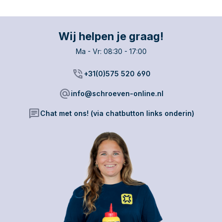
Wij helpen je graag!
Ma - Vr: 08:30 - 17:00
phone_in_talk
+31(0)575 520 690
alternate_email
info@schroeven-online.nl
chat
Chat met ons! (via chatbutton links onderin)