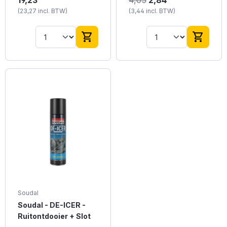
19,23
4,05
2,84
professionele kwaliteit.
(23,27 incl. BTW)
(3,44 incl. BTW)
shopping_cart
shopping_cart
Soudal
Soudal - DE-ICER -
Ruitontdooier + Slot