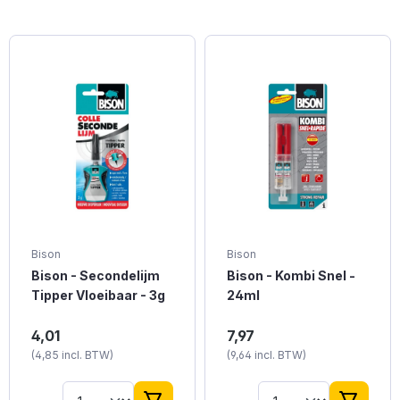
Bison
Bison
Bison - Secondelijm
Bison - Kombi Snel -
Tipper Vloeibaar - 3g
24ml
Bison Secondelijm
Bison Kombi Snel van
4,01
7,97
Tipper Vloeibaar van
professionele kwaliteit.
(4,85 incl. BTW)
(9,64 incl. BTW)
professionele kwaliteit.