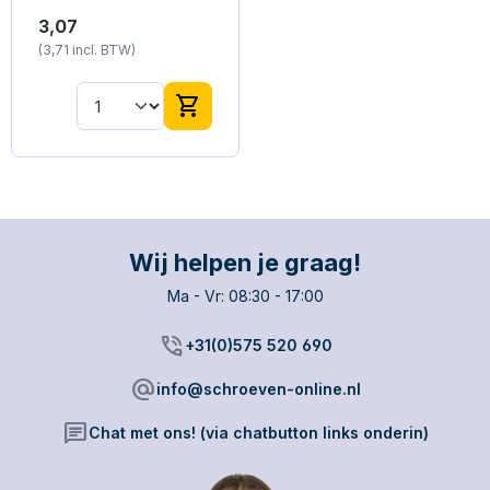
ontdooier - 400ml
Soudal DE-ICER van
3,07
professionele kwaliteit.
(3,71 incl. BTW)
shopping_cart
Wij helpen je graag!
Ma - Vr: 08:30 - 17:00
phone_in_talk
+31(0)575 520 690
alternate_email
info@schroeven-online.nl
chat
Chat met ons! (via chatbutton links onderin)