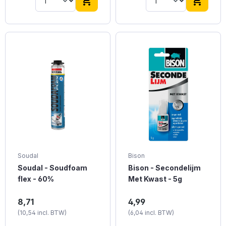
shopping_cart
shopping_cart
Soudal
Bison
Soudal - Soudfoam
Bison - Secondelijm
flex - 60%
Met Kwast - 5g
Alle
Bison Secondelijm Met
8,71
4,99
schuimtoepassingen in
Kwast van
(10,54 incl. BTW)
(6,04 incl. BTW)
statische en niet
professionele kwaliteit.