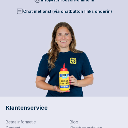
alternate_email
uiteenlopende
uiteenlopende
toepassingen.
toepassingen.
chat
Chat met ons! (via chatbutton links onderin)
Klantenservice
Betaalinformatie
Blog
Contact
Klantbeoordeling