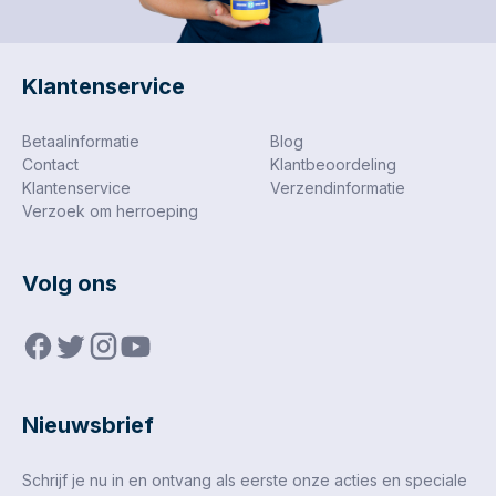
uitvoering met afmeting
82 x 82 mm, verpakt
per 50 stuks.
Artikelnummer: RX-DV-
Klantenservice
82X82X82-K80-6G.
Betaalinformatie
Blog
Contact
Klantbeoordeling
Klantenservice
Verzendinformatie
Verzoek om herroeping
Volg ons
Nieuwsbrief
Schrijf je nu in en ontvang als eerste onze acties en speciale