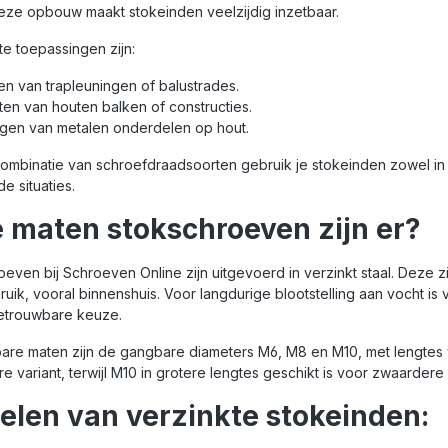
Deze opbouw maakt stokeinden veelzijdig inzetbaar.
e toepassingen zijn:
n van trapleuningen of balustrades.
ten van houten balken of constructies.
gen van metalen onderdelen op hout.
ombinatie van schroefdraadsoorten gebruik je stokeinden zowel in 
e situaties.
 maten stokschroeven zijn er?
even bij Schroeven Online zijn uitgevoerd in verzinkt staal. Deze 
uik, vooral binnenshuis. Voor langdurige blootstelling aan vocht i
betrouwbare keuze.
are maten zijn de gangbare diameters M6, M8 en M10, met lengtes v
re variant, terwijl M10 in grotere lengtes geschikt is voor zwaardere 
elen van verzinkte stokeinden: