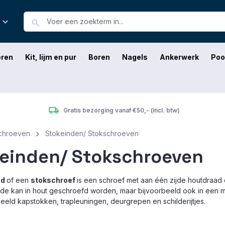
eren
Kit, lijm en pur
Boren
Nagels
Ankerwerk
Poo
Gratis bezorging vanaf €50,- (incl. btw)
chroeven
Stokeinden/ Stokschroeven
einden/ Stokschroeven
nd
of een
stokschroef
is een schroef met aan één zijde houtdraad
jde kan in hout geschroefd worden, maar bijvoorbeeld ook in een
eeld kapstokken, trapleuningen, deurgrepen en schilderijtjes.