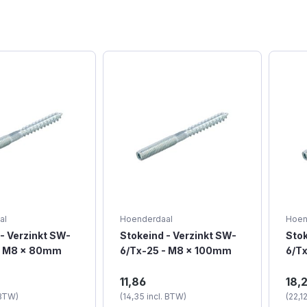
al
Hoenderdaal
Hoen
- Verzinkt SW-
Stokeind - Verzinkt SW-
Stok
- M8 x 80mm
6/Tx-25 - M8 x 100mm
6/T
s)
(100 stuks)
(100
nd kan in hout of
Een stokeind kan in hout of
Een 
11,86
18,
 een plug in de
i.c.m. met een plug in de
i.c.
 BTW)
(14,35 incl. BTW)
(22,1
den geschroefd
muur worden geschroefd
muur