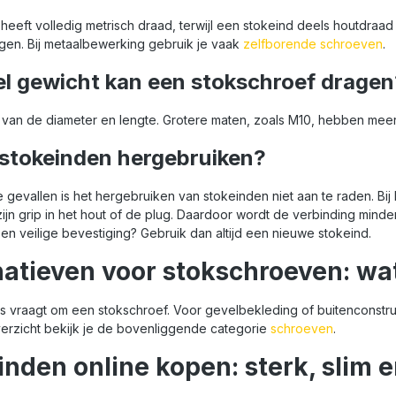
heeft volledig metrisch draad, terwijl een stokeind deels houtdraad
ggen. Bij metaalbewerking gebruik je vaak
zelfborende schroeven
.
l gewicht kan een stokschroef dragen
f van de diameter en lengte. Grotere maten, zoals M10, hebben mee
 stokeinden hergebruiken?
 gevallen is het hergebruiken van stokeinden niet aan te raden. Bi
 zijn grip in het hout of de plug. Daardoor wordt de verbinding minde
en veilige bevestiging? Gebruik dan altijd een nieuwe stokeind.
natieven voor stokschroeven: wa
us vraagt om een stokschroef. Voor gevelbekleding of buitenconstru
verzicht bekijk je de bovenliggende categorie
schroeven
.
inden online kopen: sterk, slim 