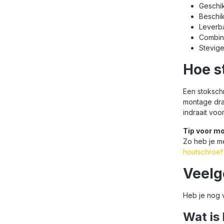
Geschik
Beschik
Leverba
Combin
Stevige
Hoe s
Een stokschr
montage draa
indraait voo
Tip voor m
Zo heb je m
houtschroef
Veelg
Heb je nog 
Wat is