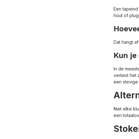
Een tapeind 
hout of plu
Hoevee
Dat hangt a
Kun je
In de meeste
verliest het
een stevige 
Alter
Niet elke kl
een totaalo
Stoke