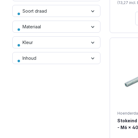
(13,27 incl
Plaatschroeven (118)
muur wor
Soort draad
en heeft 
zijde metr
Profielplaatschroeven (9)
een moer
Materiaal
aangedra
stokeinden
Schotelkopschroeven (114)
verzinkt 
Kleur
TX (torx) 
aan te ve
Solar schroeven (2)
80 mm uit
Inhoud
geschikt 
verbindin
Stokeinden/ Stokschroeven
construct
meer vera
(11)
materiaal v
Bulk Acties (117)
Tellerkopschroeven (168)
Hoenderda
Stokeind 
- M6 x 4
Torx (TX) Schroeven (977)