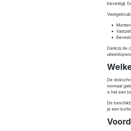
bevestigt. 
Veelgebruikt
Montere
Vastzet
Bevesti
Dankzij de c
uiteenlopend
Welke
De stokschro
normaal gebr
is het een 
De beschikb
je een korte
Voord