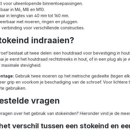
t voor uiteenlopende binnentoepassingen.
baar in M6, M8 en M10.
ar in lengtes van 40 mm tot 160 mm.
eerbaar met moeren, ringen en pluggen.
 verbinding voor verschillende constructies.
tokeind indraaien?
oef bestaat uit twee delen: een houtdraad voor bevestiging in hout
i je eerst het houtdraad rechtstreeks in hout, of in een plug als je
r maximale stevigheid.
ontage:
Gebruik twee moeren op het metrische gedeelte (tegen elka
eer grip en voorkom je beschadiging van de schroef. Voor lichte
te gebruiken.
estelde vragen
vragen over het gebruik van stokeinden? Hieronder vind je de me
 het verschil tussen een stokeind en e