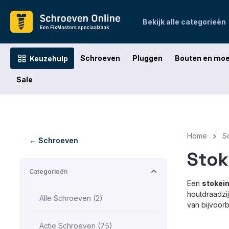
oekopdracht
Ga naar de hoofdnavigatie
Bekijk alle categorieën
Schroeven
Pluggen
Bouten en mo
Keuzehulp
Sale
Home
S
← Schroeven
Stok
Categorieën
Een
stokei
houtdraadzi
Alle Schroeven (2)
van bijvoorb
Actie Schroeven (75)