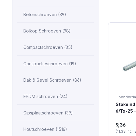
Betonschroeven (39)
Bolkop Schroeven (98)
Compactschroeven (35)
Constructieschroeven (19)
Dak & Gevel Schroeven (86)
EPDM schroeven (24)
Hoenderda
Stokeind 
6/Tx-25 
Gipsplaatschroeven (39)
(100 stuk
Een stokei
9,36
i.c.m. met
Houtschroeven (1516)
(11,33 incl.
muur wor