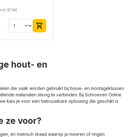
stokeind kan in hout of
m. met een plug in de
 incl. BTW)
 worden geschroefd
eeft aan de andere
e metrisch draad, waar
shopping_cart
moer kan worden
edraaid. Deze
einden zijn staal
inkt en hebben een
torx) aansluiting maar
ook met een
ge hout- en
ksleutel worden
edraaid. De 10 x 90
itvoering is geschikt
 zwaardere
indingen en
elen die vaak worden gebruikt bij bouw- en montageklussen.
tructief houtwerk waar
illende materialen stevig te verbinden. Bij Schroeven Online
 verankering in het
iaal vereist is.
rmee kies je voor een betrouwbare oplossing die geschikt is
e ze voor?
ggen, en metrisch draad waarop je moeren of ringen