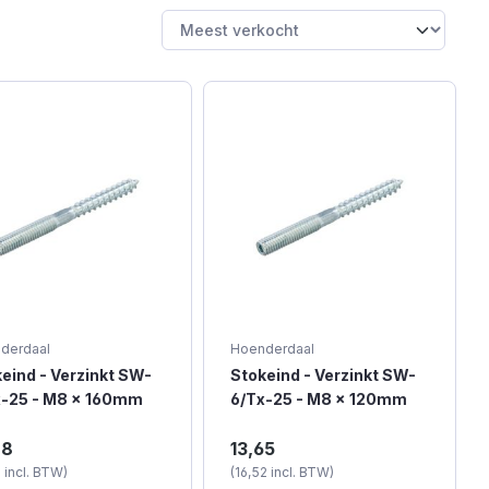
derdaal
Hoenderdaal
eind - Verzinkt SW-
Stokeind - Verzinkt SW-
x-25 - M8 x 160mm
6/Tx-25 - M8 x 120mm
 stuks)
(100 stuks)
stokeind kan in hout of
Een stokeind kan in hout of
28
13,65
m. met een plug in de
i.c.m. met een plug in de
2 incl. BTW)
(16,52 incl. BTW)
 worden geschroefd
muur worden geschroefd