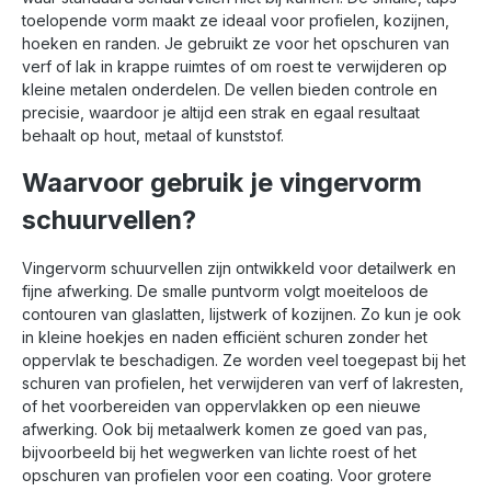
handig voor meerdere
– geschikt voor fijn tot
toelopende vorm maakt ze ideaal voor profielen, kozijnen,
klussen Met Radix Pro
middelgrof schuurwerk
ben je verzekerd van
• Zonder stofgaten –
hoeken en randen. Je gebruikt ze voor het opschuren van
constante kwaliteit en
ideaal voor droog
verf of lak in krappe ruimtes of om roest te verwijderen op
professionele
schuren of handmatig
kleine metalen onderdelen. De vellen bieden controle en
resultaten, zelfs bij
gebruik • Verpakt per
precisie, waardoor je altijd een strak en egaal resultaat
intensief gebruik.
10 stuks – altijd
behaalt op hout, metaal of kunststof.
voldoende op
voorraad Met Radix Pro
Waarvoor gebruik je vingervorm
kies je voor constante
prestaties, een lange
schuurvellen?
levensduur en een
professioneel
eindresultaat.
Vingervorm schuurvellen zijn ontwikkeld voor detailwerk en
fijne afwerking. De smalle puntvorm volgt moeiteloos de
contouren van glaslatten, lijstwerk of kozijnen. Zo kun je ook
in kleine hoekjes en naden efficiënt schuren zonder het
oppervlak te beschadigen. Ze worden veel toegepast bij het
schuren van profielen, het verwijderen van verf of lakresten,
of het voorbereiden van oppervlakken op een nieuwe
afwerking. Ook bij metaalwerk komen ze goed van pas,
bijvoorbeeld bij het wegwerken van lichte roest of het
opschuren van profielen voor een coating. Voor grotere