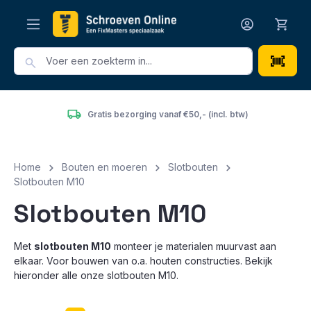
hoofdinhoud
Gratis bezorging vanaf €50,- (incl. btw)
He
Home
Bouten en moeren
Slotbouten
Slotbouten M10
Slotbouten M10
Met
slotbouten M10
monteer je materialen muurvast aan
elkaar. Voor bouwen van o.a. houten constructies. Bekijk
hieronder alle onze slotbouten M10.