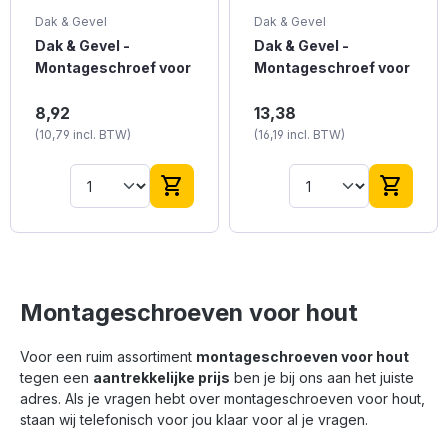
Dak & Gevel
Dak & Gevel
Dak & Gevel -
Dak & Gevel -
Montageschroef voor
Montageschroef voor
hout - 6,5 x 32mm -
hout - 6,5 x 50mm -
Deze verzinkte
Deze verzinkte
Verzinkt - Voldraad
8,92
Verzinkt - Voldraad
13,38
montageschroef met
montageschroef met
(100 stuks)
(100 stuks)
(10,79 incl. BTW)
(16,19 incl. BTW)
daaraan een geperste
daaraan een geperste
EPDM ring zorgt voor
EPDM ring zorgt voor
een waterdichte
een waterdichte
shopping_cart
shopping_cart
afdichting van
afdichting van
bijvoorbeeld monteren
bijvoorbeeld monteren
van golfplaten. Deze
van golfplaten. Deze
schroeven hebben de
bouten hebben een
afmeting 6,5 x 32 mm
Zeskant schroefkop en
en beschikken over
zijn 6,5 x 50 mm. De
een Zeskant
verpakking bevat 100
Montageschroeven voor hout
schroefkop. Deze
stuks.
verpakking bevat 100
Voor een ruim assortiment
montageschroeven voor hout
stuks.
tegen een
aantrekkelijke prijs
ben je bij ons aan het juiste
adres. Als je vragen hebt over montageschroeven voor hout,
staan wij telefonisch voor jou klaar voor al je vragen.