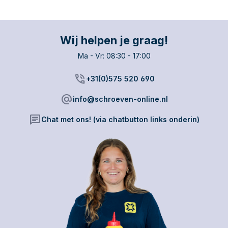
Wij helpen je graag!
Ma - Vr: 08:30 - 17:00
phone_in_talk
+31(0)575 520 690
alternate_email
info@schroeven-online.nl
chat
Chat met ons! (via chatbutton links onderin)