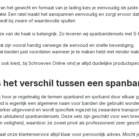
e J-haak zorgt
vast
van het gewicht en formaat van je lading kies je eenvoudig de juist
t je de band snel
bouw
atel. Een ratel maakt het aanspannen eenvoudig en zorgt ervoor dat de
 kunt bevestigen
prak
orbeeld
het 
edt bij zware of waardevolle spullen
agens,
en s
ens of
aanh
e van de haak is belangrijk. Zo leveren wij spanbandensets met S
rekken. Zo ga je
fiet
ed voorbereid op
ga j
en
zijn vooral handig vanwege de eenvoud en snelle bevestiging.
delen:
voor
en
bieden juist voordelen wanneer je te maken hebt met minder makk
de
Voor
arheid:
dra
 ook kiest, bij Schroeven Online vind je altijd duidelijke productspe
mogen van 500
kg e
eksterkte van
500 
eschikt voor
veil
s het verschil tussen een spanb
grote ladingen J-
lich
 extra stevige en
ladi
vestiging
snel
jk hoor je regelmatig de termen spanband en sjorband door elkaar g
slijtvast
beve
 is eigenlijk een algemene naam voor banden die gebruikt worden o
voor langdurig
duur
tra lang: 5 meter
Comp
terker uitgevoerd en wordt specifiek ingezet bij zwaardere transpo
,5 cm breed voor
mete
 uitsluitend spanbandensets. Deze sets zijn geschikt voor een br
lexibiliteit De
bree
n veiligheid, waardoor ze zowel privé als professioneel zeer geschik
ige
span
nset is de
idea
aat onze klantenservice altijd klaar voor persoonlijk advies. Mocht 
uze voor
iede