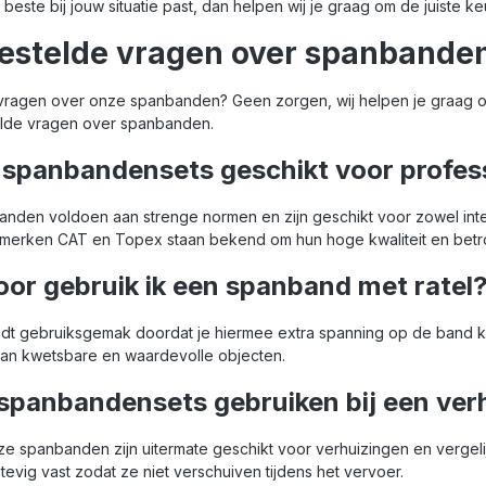
 beste bij jouw situatie past, dan helpen wij je graag om de juiste k
die zware lading
zond
el en zonder
zeke
estelde vragen over spanbande
 zekeren. Perfect
prof
essioneel gebruik
parti
f particulier
vragen over onze spanbanden? Geen zorgen, wij helpen je graag o
"
lde vragen over spanbanden.
e spanbandensets geschikt voor profes
den voldoen aan strenge normen en zijn geschikt voor zowel intens
 merken CAT en Topex staan bekend om hun hoge kwaliteit en bet
or gebruik ik een spanband met ratel
edt gebruiksgemak doordat je hiermee extra spanning op de band kunt 
an kwetsbare en waardevolle objecten.
 spanbandensets gebruiken bij een ver
ze spanbanden zijn uitermate geschikt voor verhuizingen en vergeli
evig vast zodat ze niet verschuiven tijdens het vervoer.