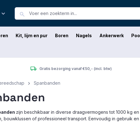
eren
Kit, lijm en pur
Boren
Nagels
Ankerwerk
Poo
Gratis bezorging vanaf €50,- (incl. btw)
ereedschap
Spanbanden
nbanden
banden
zijn beschikbaar in diverse draagvermogens tot 1000 kg en u
, bouwklussen of professioneel transport. Eenvoudig in gebruik en 