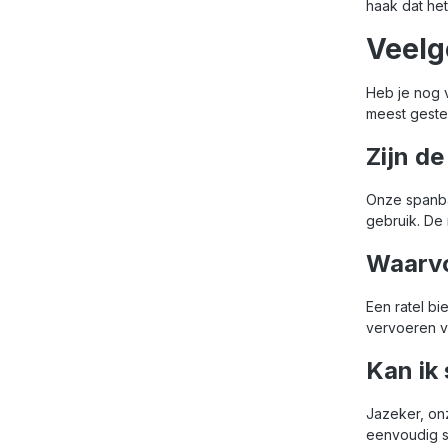
haak dat het
iedereen 
Werkhandschoenen (37)
veilig, sn
Veelg
gedoe wil
voor prof
Werklampen (22)
én intensie
Heb je nog 
transport! 
meest geste
Tape- en verpakkingsmateriaal
Zijn d
(37)
Onze spanban
Schoonmaken & Reinigen (10)
gebruik. De
Waarvo
Overig (148)
Een ratel bi
vervoeren v
Kan ik
Jazeker, on
eenvoudig st