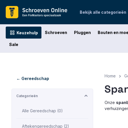
oekopdracht
Ga naar de hoofdnavigatie
Bekijk alle categorieën
Schroeven
Pluggen
Bouten en mo
Keuzehulp
Sale
Home
G
← Gereedschap
Spa
Categorieën
Onze
span
verhuizingen
Alle Gereedschap (0)
Aftekengereedschap (2)