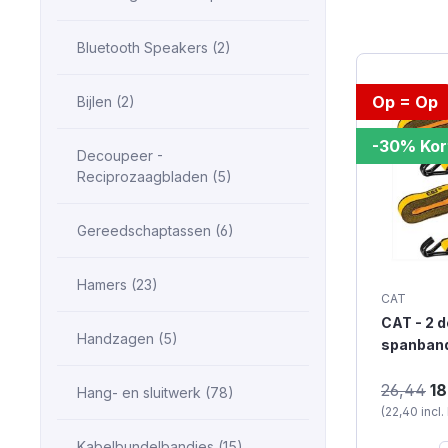
Bluetooth Speakers (2)
Op = Op
Bijlen (2)
-30% Kor
Decoupeer -
Reciprozaagbladen (5)
Gereedschaptassen (6)
Hamers (23)
CAT
CAT - 2 d
Handzagen (5)
spanband
Inclusief
" CAT – 2
1000 kg
26,44
18
Hang- en sluitwerk (78)
spanbande
(22,40 incl
J-haak – 
x 2,5cm D
Kabelbundelbandjes (15)