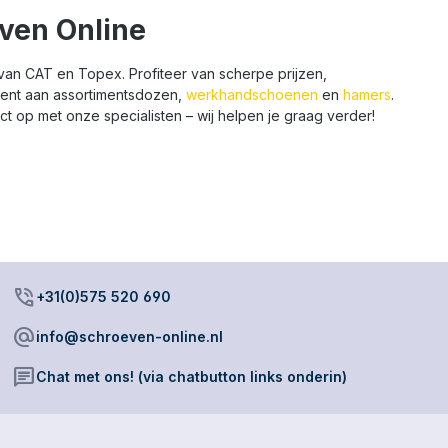
ven Online
van CAT en Topex. Profiteer van scherpe prijzen,
iment aan assortimentsdozen,
werkhandschoenen
en
hamers
.
 op met onze specialisten – wij helpen je graag verder!
phone_in_talk
+31(0)575 520 690
alternate_email
info@schroeven-online.nl
chat
Chat met ons! (via chatbutton links onderin)