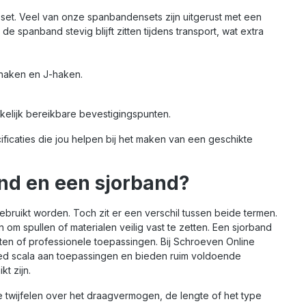
zetten van bagage tot
voor het zekeren van
e set. Veel van onze spanbandensets zijn uitgerust met een
materialen. De
diverse objecten, zoals
 spanband stevig blijft zitten tijdens transport, wat extra
tische S-haak maakt
bagage, meubels of
bevestigen eenvoudig
bouwmaterialen. De
nel aan
handige S-haak zorgt
angwagens, auto’s,
ervoor dat je de spanband
-haken en J-haken.
senrekken en meer. Zo
snel en stevig kunt
e altijd goed
bevestigen aan
bereid op pad!
aanhangwagens, auto’s,
elijk bereikbare bevestigingspunten.
delen: Betrouwbaar:
fietsenrekken en meer.
agvermogen van 250
Ideaal voor iedereen die
cificaties die jou helpen bij het maken van een geschikte
n breeksterkte van
zekerheid en gemak wil
kg voor maximale
combineren! Voordelen:
igheid Geschikt voor
Betrouwbaar: hoog
and en een sjorband?
te én zwaardere
draagvermogen van 180
ngen S-haak voor
kg en breeksterkte van
le en stevige
360 kg voor extra
ebruikt worden. Toch zit er een verschil tussen beide termen.
stiging Slijtvast en
veiligheid Geschikt voor
m spullen of materialen veilig vast te zetten. Een sjorband
zaam materiaal
zowel lichte als zwaardere
act formaat: 2,5
ladingen S-haak voor
rten of professionele toepassingen. Bij Schroeven Online
r lang en 2,5 cm
snelle en eenvoudige
eed scala aan toepassingen en bieden ruim voldoende
d De CAT 2-delige
bevestiging Duurzaam en
t zijn.
bandenset is de
slijtvast materiaal Praktisch
le keuze voor
formaat: 3 meter lang en
je twijfelen over het draagvermogen, de lengte of het type
reen die veilig, snel en
2,5 cm breed De CAT 2-