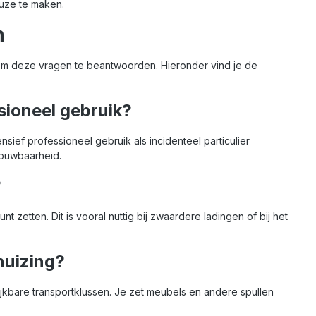
euze te maken.
er gedoe lading wil
delige spanbandenset is
ren. Onmisbaar voor
de ideale keuze voor
n
essionals én
iedereen die veilig, snel en
culieren!
zonder gedoe lading wil
zekeren. Perfect voor
m deze vragen te beantwoorden. Hieronder vind je de
zowel professionals als
doe-het-zelvers!
sioneel gebruik?
ief professioneel gebruik als incidenteel particulier
rouwbaarheid.
?
zetten. Dit is vooral nuttig bij zwaardere ladingen of bij het
huizing?
jkbare transportklussen. Je zet meubels en andere spullen