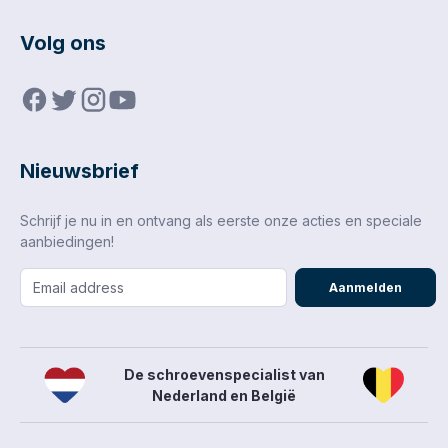
intensief werk De CAT
open gereedschapstas
Volg ons
is de perfecte keuze
voor wie snel wil
kunnen schakelen op
de werkvloer of bij
klussen op locatie.
Nieuwsbrief
Schrijf je nu in en ontvang als eerste onze acties en speciale
aanbiedingen!
Aanmelden
De schroevenspecialist van
Nederland en België