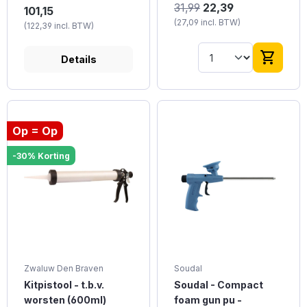
31,99
22,39
Den Braven Kitpistool
101,15
van professionele
(27,09 incl. BTW)
(122,39 incl. BTW)
kwaliteit.
shopping_cart
Details
Op = Op
-30% Korting
Zwaluw Den Braven
Soudal
Kitpistool - t.b.v.
Soudal - Compact
worsten (600ml)
foam gun pu -