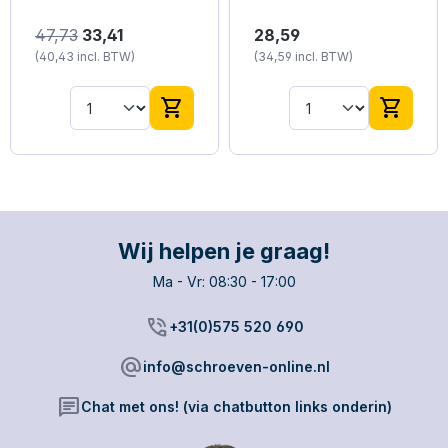
Lijmschuim /
Kitpistool t.b.v. worsten
Vullen, monteren en
47,73
33,41
flexschuim
28,59
600 ml is geschikt voor
isoleren met PU
(40,43 incl. BTW)
(34,59 incl. BTW)
worsten van 310ml en
pistoolschuim
600ml. Gelosten
Kenmerken: - Licht
aluminium model. Dit
gewicht en eenvoudig
shopping_cart
shopping_cart
kitpistool wordt veelal
te reinigen.
toegepast door de
professionele
eindgebruiker.
Hoogwaardige kwaliteit
Wij helpen je graag!
Ma - Vr: 08:30 - 17:00
phone_in_talk
+31(0)575 520 690
alternate_email
info@schroeven-online.nl
chat
Chat met ons! (via chatbutton links onderin)