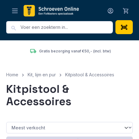
hoofdinhoud
Gratis bezorging vanaf €50,- (incl. btw)
Home
Kit, lijm en pur
Kitpistool & Accessoires
Kitpistool &
Accessoires