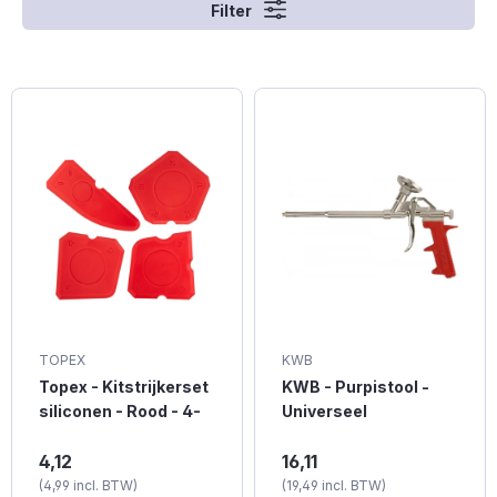
Filter
TOPEX
KWB
Topex - Kitstrijkerset
KWB - Purpistool -
siliconen - Rood - 4-
Universeel
delig
TOPEX kitstrijkerset 4-
KWB purpistool voor
4,12
16,11
delig
alle soorten
(4,99 incl. BTW)
(19,49 incl. BTW)
rood. Voegenstrijkerset
polyurethaanschuim.De