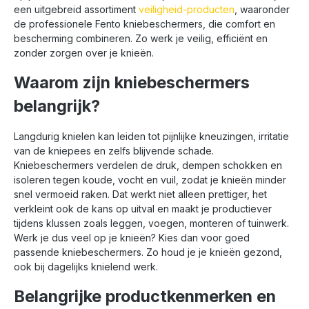
montageklussen. Het
duurzame materialen
een uitgebreid assortiment
veiligheid-producten
, waaronder
materiaal is slijtvast en
die geschikt zijn voor
de professionele Fento kniebeschermers, die comfort en
eenvoudig schoon te
intensief gebruik op
bescherming combineren. Zo werk je veilig, efficiënt en
maken.Met de Fento
ruwe ondergronden.
zonder zorgen over je knieën.
Home kniebeschermers
De verstelbare banden
werk je comfortabel en
zorgen dat ze stevig en
Waarom zijn kniebeschermers
voorkom je pijnlijke
comfortabel blijven
knieën tijdens
zitten.Met de Fento Max
belangrijk?
alledaagse
kniebeschermers werk
klussen.· Materiaal:
je langer, comfortabeler
PU-schuim, rubber en
en met minder kans op
Langdurig knielen kan leiden tot pijnlijke kneuzingen, irritatie
polyesterbanden·
knie- en
van de kniepees en zelfs blijvende schade.
Lengte: 215mm·
rugklachten.·
Kniebeschermers verdelen de druk, dempen schokken en
Breedte: 145mm·
Materiaal: EVA-schuim,
Gewicht: 65g
polyester, nylon, PU-
isoleren tegen koude, vocht en vuil, zodat je knieën minder
schuim, rubber en
snel vermoeid raken. Dat werkt niet alleen prettiger, het
polyesterbanden,
verkleint ook de kans op uitval en maakt je productiever
PVC· Lengte:
tijdens klussen zoals leggen, voegen, monteren of tuinwerk.
375mm· Breedte:
Werk je dus veel op je knieën? Kies dan voor goed
180mm· Gewicht:
passende kniebeschermers. Zo houd je je knieën gezond,
80g
ook bij dagelijks knielend werk.
Belangrijke productkenmerken en