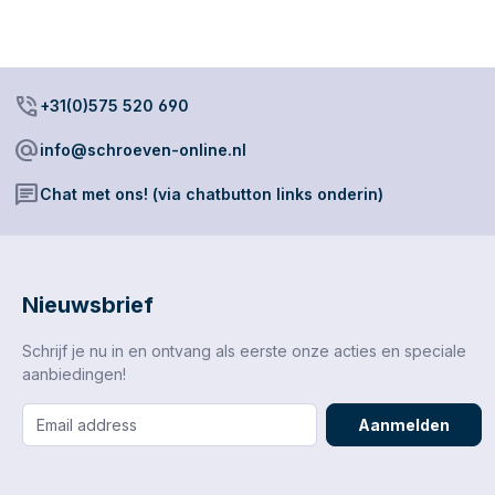
phone_in_talk
+31(0)575 520 690
alternate_email
info@schroeven-online.nl
chat
Chat met ons! (via chatbutton links onderin)
Nieuwsbrief
Schrijf je nu in en ontvang als eerste onze acties en speciale
aanbiedingen!
Aanmelden