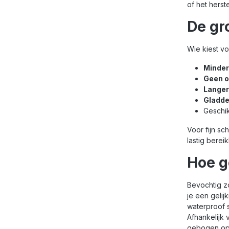
of het herst
De gr
Wie kiest vo
Minder
Geen o
Langer
Gladde
Geschi
Voor fijn sc
lastig berei
Hoe g
Bevochtig z
je een gelij
waterproof s
Afhankelijk 
gebogen op