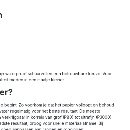
n
, zijn waterproof schuurvellen een betrouwbare keuze. Voor
iteit bieden in een maatje kleiner.
er?
je begint. Zo voorkom je dat het papier volloopt en behoud
 water regelmatig voor het beste resultaat. De meeste
krijgbaar in korrels van grof (P80) tot ultrafijn (P3000).
adste resultaat, droog voor snelle materiaalafname. Bij
ch goed aanpassen aan randen en rondingen.