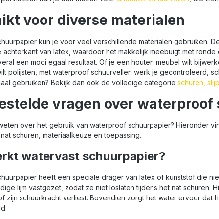
ikt voor diverse materialen
huurpapier kun je voor veel verschillende materialen gebruiken. Den
 achterkant van latex, waardoor het makkelijk meebuigt met ronde o
overal een mooi egaal resultaat. Of je een houten meubel wilt bijwerk
lt polijsten, met waterproof schuurvellen werk je gecontroleerd, s
iaal gebruiken? Bekijk dan ook de volledige categorie
schuren, sli
estelde vragen over waterproof 
 weten over het gebruik van waterproof schuurpapier? Hieronder 
 nat schuren, materiaalkeuze en toepassing.
rkt watervast schuurpapier?
huurpapier heeft een speciale drager van latex of kunststof die niet
ige lijm vastgezet, zodat ze niet loslaten tijdens het nat schuren. 
of zijn schuurkracht verliest. Bovendien zorgt het water ervoor dat h
d.