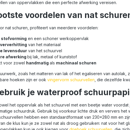
ellen van oppervlakken die een perfecte afwerking vereisen.
ootste voordelen van nat schure
or nat schuren, profiteert van meerdere voordelen:
 stofvorming
en een schoner werkoppervlak
ververhitting
van het materiaal
e levensduur
van het schuurvel
re afwerking
bij lak, metaal of kunststof
kt voor zowel
handmatig
als
machinaal schuren
huurwerk, zoals het matteren van lak of het egaliseren van autolak
kbare hoeken zijn er ook
vingervorm schuurvellen
, die dezelfde kwal
ebruik je waterproof schuurpapi
owel het oppervlak als het schuurvel met een beetje water voordat 
kmatige schuurdruk. Gebruik bij voorkeur lichte druk en ververs het
chuurvellen hebben een standaardformaat van 230×280 mm en zijn ver
van de klus kun je ze zowel nat als droog gebruiken: nat voor het gl
pervlakken kun je ook kiezen voor
driehoek schuurvellen
, die zi