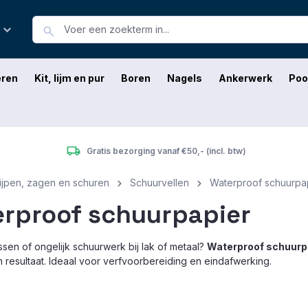
eren
Kit, lijm en pur
Boren
Nagels
Ankerwerk
Poo
Gratis bezorging vanaf €50,- (incl. btw)
lijpen, zagen en schuren
Schuurvellen
Waterproof schuurpa
rproof schuurpapier
ssen of ongelijk schuurwerk bij lak of metaal?
Waterproof schuurp
jn resultaat. Ideaal voor verfvoorbereiding en eindafwerking.