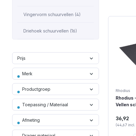
Vingervorm schuurvellen (4)
Driehoek schuurvellen (16)
Prijs
Merk
Productgroep
Rhodius
Rhodius -
Toepassing / Materiaal
Vellen s
(waterpro
Een water
230x280
36,92
Afmeting
schuurpap
stuks)
(44,67 incl
Rhodius. 
siliciumc
Drager materiaal