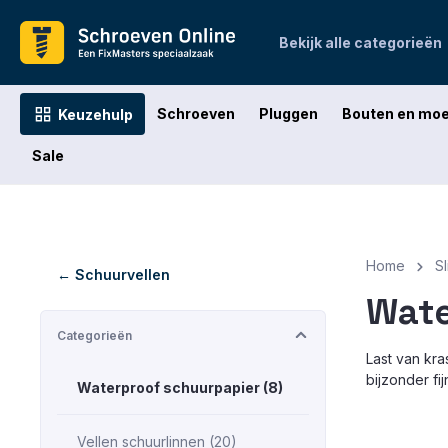
oekopdracht
Ga naar de hoofdnavigatie
Bekijk alle categorieën
Schroeven
Pluggen
Bouten en mo
Keuzehulp
Sale
Home
S
← Schuurvellen
Wate
Categorieën
Last van kra
bijzonder fi
Waterproof schuurpapier (8)
Vellen schuurlinnen (20)