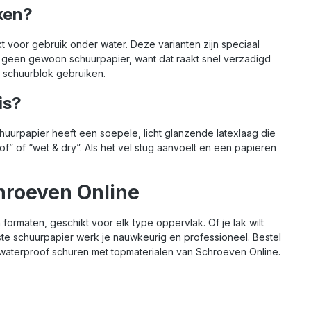
ken?
t voor gebruik onder water. Deze varianten zijn speciaal
k geen gewoon schuurpapier, want dat raakt snel verzadigd
n schuurblok gebruiken.
is?
uurpapier heeft een soepele, licht glanzende latexlaag die
f” of “wet & dry”. Als het vel stug aanvoelt en een papieren
hroeven Online
 formaten, geschikt voor elk type oppervlak. Of je lak wilt
rvaste schuurpapier werk je nauwkeurig en professioneel. Bestel
 waterproof schuren met topmaterialen van Schroeven Online.