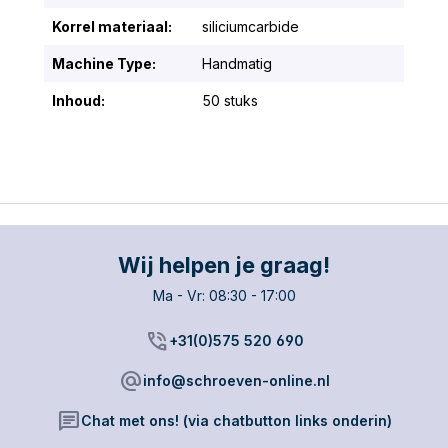
Korrel materiaal:
siliciumcarbide
Machine Type:
Handmatig
Inhoud:
50 stuks
Wij helpen je graag!
Ma - Vr: 08:30 - 17:00
phone_in_talk
+31(0)575 520 690
alternate_email
info@schroeven-online.nl
chat
Chat met ons! (via chatbutton links onderin)