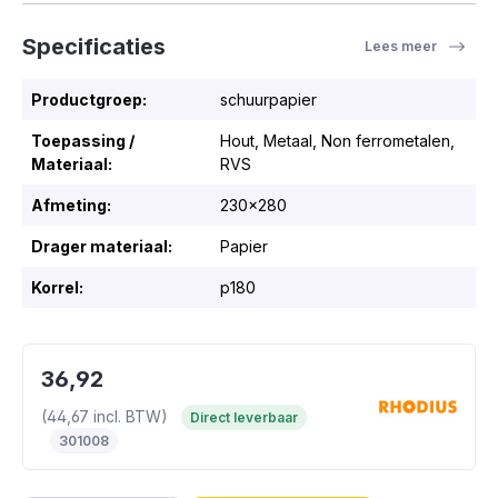
Specificaties
Lees meer
Productgroep:
schuurpapier
Toepassing /
Hout
, Metaal
, Non ferrometalen
,
Materiaal:
RVS
Afmeting:
230x280
Drager materiaal:
Papier
Korrel:
p180
36,92
(44,67 incl. BTW)
Direct leverbaar
301008