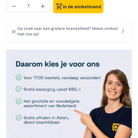
Producthoeveelheid: Voer de gewenste h
shopping_cart
In de winkelmand
Op zoek naar een grotere hoeveelheid? Neem contact
met ons op!