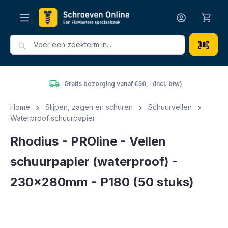
hoofdinhoud
Gratis bezorging vanaf €50,- (incl. btw)
Home
Slijpen, zagen en schuren
Schuurvellen
Waterproof schuurpapier
Rhodius - PROline - Vellen
schuurpapier (waterproof) -
230x280mm - P180 (50 stuks)
Afbeeldingengalerij overslaan