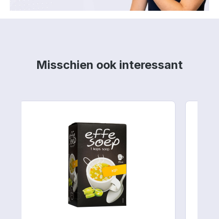
Productgalerij overslaan
Misschien ook interessant