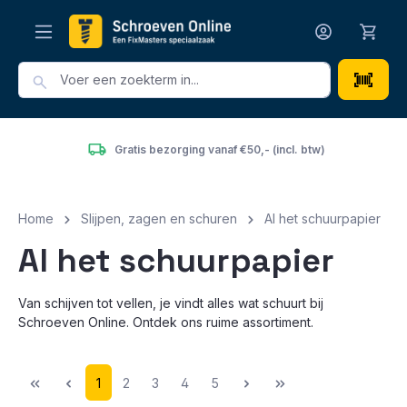
hoofdinhoud
incl. btw)
Het grootste en voordeligste assortiment va
Home
Slijpen, zagen en schuren
Al het schuurpapier
Al het schuurpapier
Van schijven tot vellen, je vindt alles wat schuurt bij
Schroeven Online. Ontdek ons ruime assortiment.
1
2
3
4
5