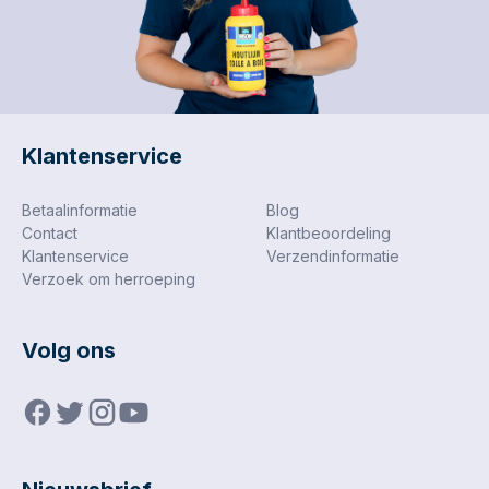
eindresultaat. Dit
product betreft de
uitvoering met afmeting
93 x 93 mm, verpakt
per 50 stuks.
Artikelnummer: RX-DV-
93X93X93-K80-T1.
Klantenservice
Betaalinformatie
Blog
Contact
Klantbeoordeling
Klantenservice
Verzendinformatie
Verzoek om herroeping
Volg ons