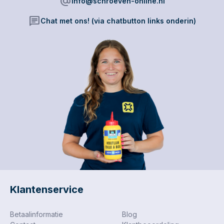
alternate_email
info@schroeven-online.nl
veiligheid van
kwetsbare inhoud.
chat
Chat met ons! (via chatbutton links onderin)
Klantenservice
Betaalinformatie
Blog