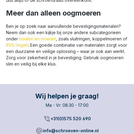
dus altijd of de schroefdraad overeenkomt.
Meer dan alleen oogmoeren
Ben je op zoek naar aanvullende bevestigingsmaterialen?
Neem dan ook een kijkje bij onze andere subcategorieën
onder
bouten en moeren
, zoals sluitringen, koppelmoeren of
RVS ringen
. Een goede combinatie van materialen zorgt voor
een duurzame en veilige oplossing – waar je ook aan werkt.
Zorg voor zekerheid in je bevestiging. Gebruik oogmoeren
slim en veilig bij elke klus.
Wij helpen je graag!
Ma - Vr: 08:30 - 17:00
phone_in_talk
+31(0)575 520 690
alternate_email
info@schroeven-online.nl