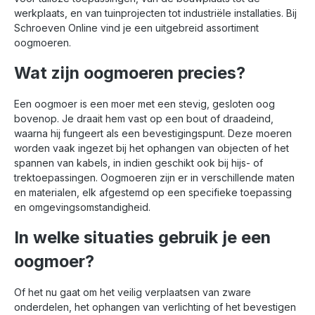
tegen slijtage en
werkplaats, en van tuinprojecten tot industriële installaties. Bij
corrosie. Ze
Schroeven Online vind je een uitgebreid assortiment
beschikken over een
oogmoeren.
metrische draad, een
standaard draairichting
Wat zijn oogmoeren precies?
en een sleutelwijdte
van mm, wat ze
universeel inzetbaar
Een oogmoer is een moer met een stevig, gesloten oog
maakt in uiteenlopende
bovenop. Je draait hem vast op een bout of draadeind,
constructie- en
waarna hij fungeert als een bevestigingspunt. Deze moeren
montagemetalen.Toepa
worden vaak ingezet bij het ophangen van objecten of het
ssingstip: Gebruik deze
spannen van kabels, in indien geschikt ook bij hijs- of
flensmoeren in
combinatie met
trektoepassingen. Oogmoeren zijn er in verschillende maten
zeskantbouten of
en materialen, elk afgestemd op een specifieke toepassing
draadeinden voor een
en omgevingsomstandigheid.
snelle, betrouwbare
bevestiging zonder
In welke situaties gebruik je een
extra ringen.
oogmoer?
Of het nu gaat om het veilig verplaatsen van zware
onderdelen, het ophangen van verlichting of het bevestigen