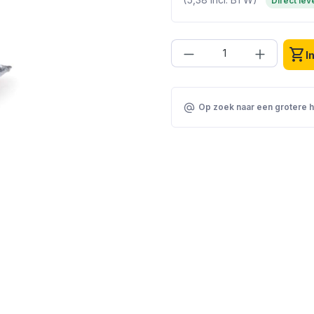
Direct le
Producthoeveelhei
shopping_cart
I
Op zoek naar een grotere 