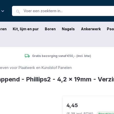
eren
Kit, lijm en pur
Boren
Nagels
Ankerwerk
Poo
Gratis bezorging vanaf €50,- (incl. btw)
ven voor Plaatwerk en Kunststof Panelen
ppend - Phillips2 - 4,2 x 19mm - Verzi
4,45
(5,38 incl. BTW)