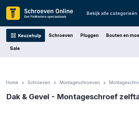
oekopdracht
Ga naar de hoofdnavigatie
Bekijk alle categorieën
Schroeven
Pluggen
Bouten en mo
Keuzehulp
Sale
Home
Schroeven
Montageschroeven
Montageschroe
Dak & Gevel - Montageschroef zelfta
Afbeeldingengalerij overslaan