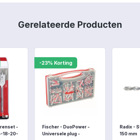
Gerelateerde Producten
-23% Korting
renset -
Fischer - DuoPower -
Radix - S
6-18-20-
Universele plug -
150 mm