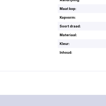
slijtage. 
van de bo
Maat kop:
wat ideaal
boren van
Kopvorm:
in steen.
materiaal:
Soort draad:
gereedsc
voor uitzo
Materiaal:
prestaties
voor snel
nauwkeuri
Kleur:
aansluitin
voor een 
Inhoud:
bevestigi
boormachi
verzinkt 
bescherm
slijtage t
geschikt 
steen de 
- 6,0 x 1
robuuste 
boren in 
voor prof
nauwkeur