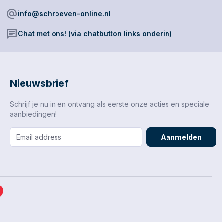
eid eisen.
alternate_email
info@schroeven-online.nl
chat
Chat met ons! (via chatbutton links onderin)
Nieuwsbrief
Schrijf je nu in en ontvang als eerste onze acties en speciale
aanbiedingen!
Aanmelden