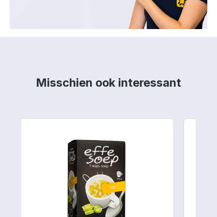
Productgalerij overslaan
Misschien ook interessant