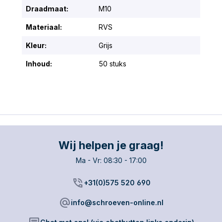
Draadmaat:
M10
Materiaal:
RVS
Kleur:
Grijs
Inhoud:
50 stuks
Wij helpen je graag!
Ma - Vr: 08:30 - 17:00
phone_in_talk
+31(0)575 520 690
alternate_email
info@schroeven-online.nl