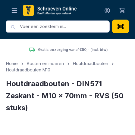
hoofdinhoud
Gratis bezorging vanaf €50,- (incl. btw)
Home
Bouten en moeren
Houtdraadbouten
Houtdraadbouten M10
Houtdraadbouten - DIN571
Zeskant - M10 x 70mm - RVS (50
stuks)
Afbeeldingengalerij overslaan