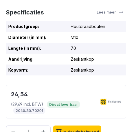
Specificaties
Lees meer
Productgroep:
Houtdraadbouten
Diameter (in mm):
M10
Lengte (in mm):
70
Aandrijving:
Zeskantkop
Kopvorm:
Zeskantkop
24,54
(29,69 incl. BTW)
Direct leverbaar
2040.30.70201
Producthoeveelheid: Voer de gewenste h