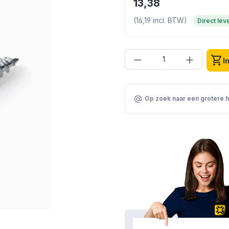
13,38
(16,19 incl. BTW)
Direct le
Producthoeveelhei
shopping_cart
I
Op zoek naar een grotere 