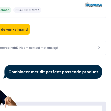
verbaar
0346.30.37327
d: Voer de gewenste hoeveelheid in of
n de winkelmand
hoeveelheid? Neem contact met ons op!
Combineer met dit perfect passende product