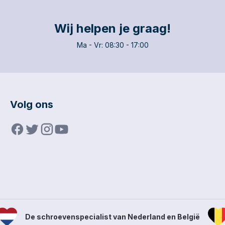
voor professionals die
nauwkeurigheid en
duurzaamheid eisen.
Wij helpen je graag!
Ma - Vr: 08:30 - 17:00
Volg ons
De schroevenspecialist van Nederland en België