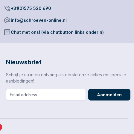
phone_in_talk
+31(0)575 520 690
alternate_email
info@schroeven-online.nl
chat
Chat met ons! (via chatbutton links onderin)
Nieuwsbrief
Schrijf je nu in en ontvang als eerste onze acties en speciale
aanbiedingen!
Aanmelden