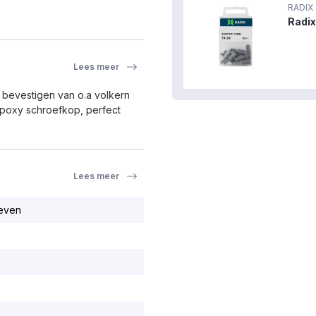
RADIX
Radix
Lees meer
 bevestigen van o.a volkern
poxy schroefkop, perfect
Lees meer
even