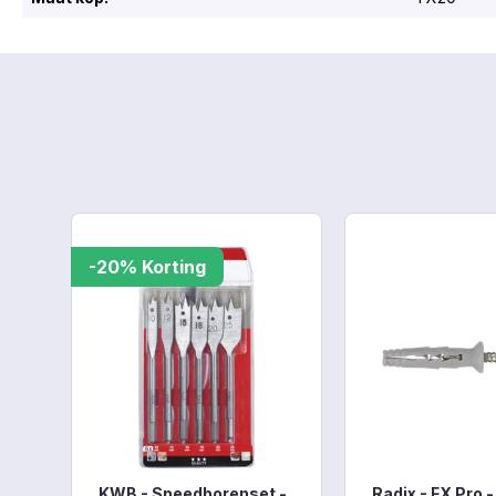
Productgalerij overslaan
-20% Korting
KWB - Speedborenset -
Radix - FX Pro -