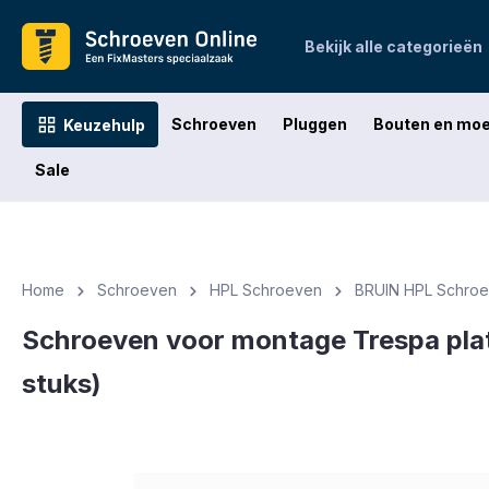
oekopdracht
Ga naar de hoofdnavigatie
Bekijk alle categorieën
Schroeven
Pluggen
Bouten en mo
Keuzehulp
Sale
Home
Schroeven
HPL Schroeven
BRUIN HPL Schro
Schroeven voor montage Trespa plat
stuks)
Afbeeldingengalerij overslaan