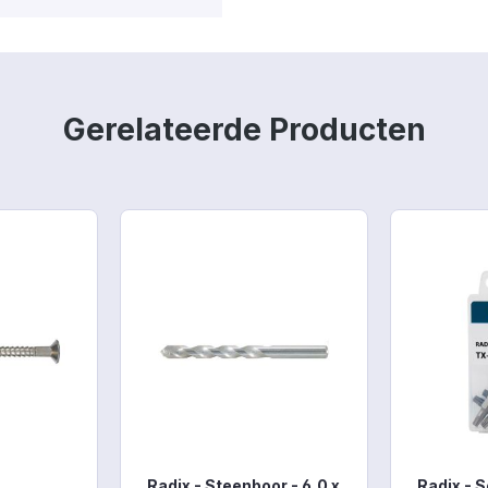
Gerelateerde Producten
Radix - Steenboor - 6,0 x
Radix - 