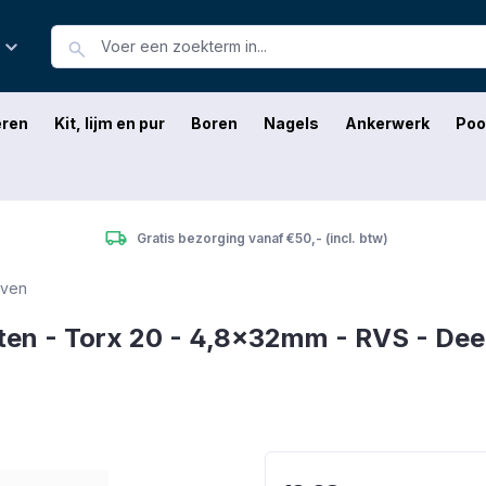
eren
Kit, lijm en pur
Boren
Nagels
Ankerwerk
Poo
Gratis bezorging vanaf €50,- (incl. btw)
even
en - Torx 20 - 4,8x32mm - RVS - Deel