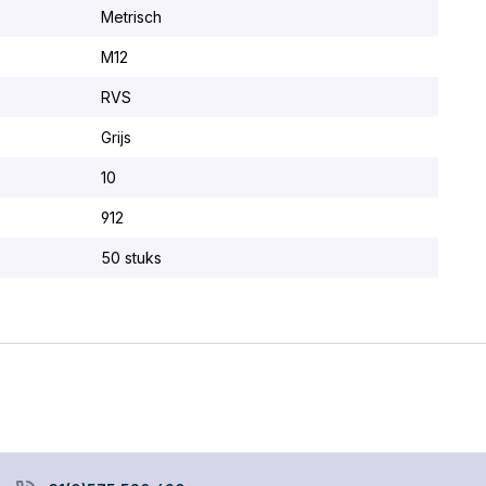
Metrisch
M12
RVS
Grijs
10
912
50 stuks