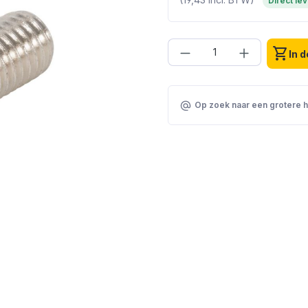
Direct le
Producthoeveelhei
shopping_cart
In 
Op zoek naar een grotere 