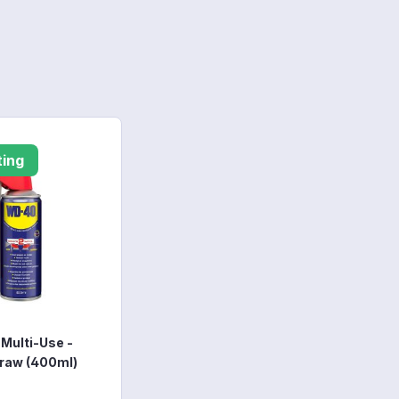
ting
Multi-Use -
raw (400ml)
ulti-Use - Smart