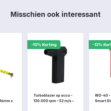
Misschien ook interessant
-10% Korting
-13% Kor
Turboblazer op accu –
WD-40 - 
 16mm x
130.000 rpm – 52 m/s –
Smart St
eetkop
180W
at van
De Turbo Blower Cordless
WD-40 - M