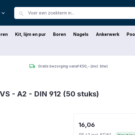
eren
Kit, lijm en pur
Boren
Nagels
Ankerwerk
Poo
Gratis bezorging vanaf €50,- (incl. btw)
S - A2 - DIN 912 (50 stuks)
16,06
(19,43 incl. BTW)