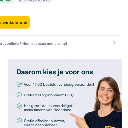
verbaar
BZB-M12X30-RVS
d: Voer de gewenste hoeveelheid in of
de winkelmand
hoeveelheid? Neem contact met ons op!