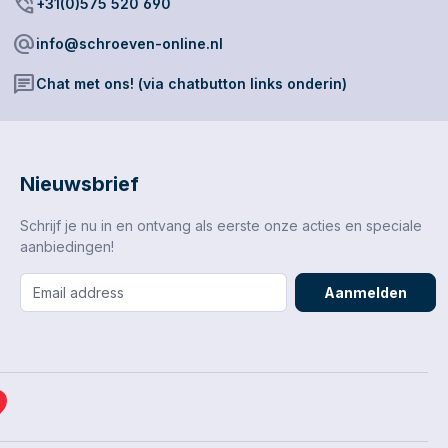
phone_in_talk
+31(0)575 520 690
alternate_email
info@schroeven-online.nl
chat
Chat met ons! (via chatbutton links onderin)
Nieuwsbrief
Schrijf je nu in en ontvang als eerste onze acties en speciale
aanbiedingen!
Aanmelden