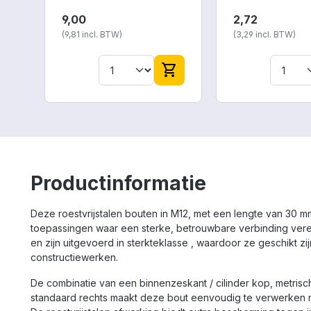
portie* bereid product
het merk MVC To
9,00
2,72
Energie: 160 kJ (38 kcal)
meter rolbandma
(9,81 incl. BTW)
(3,29 incl. BTW)
Vetten: 0,4 g waarvan
weinig geld.
verzadigde vetzuren: 0,1 g
Koolhydraten: 7,0 g
shopping_cart
waarvan suikers: 0,3 g
Eiwitten: 1,2 g Zout: 1,30 g
* portie = 175 ml (een
mok) Deegwaar 22%
(TARWEGRIES, zout),
maltodextrine,
aardappelzetmeel, zout,
aroma (EI), wortel 5,6%,
gistextract, kippenvlees
Productinformatie
5,2%, ui, prei, kippenvet
0,9%, bieslook,
BLADSELDERIJ,
Deze roestvrijstalen bouten in M12, met een lengte van 30 mm
uienpoeder, knoflook,
toepassingen waar een sterke, betrouwbare verbinding verei
kerrie, lavas, peper,
en zijn uitgevoerd in sterkteklasse , waardoor ze geschikt z
palmvet, raapzaadolie.
constructiewerken.
Vegetarisch: nee
De combinatie van een binnenzeskant / cilinder kop, metrisch
standaard rechts maakt deze bout eenvoudig te verwerken 