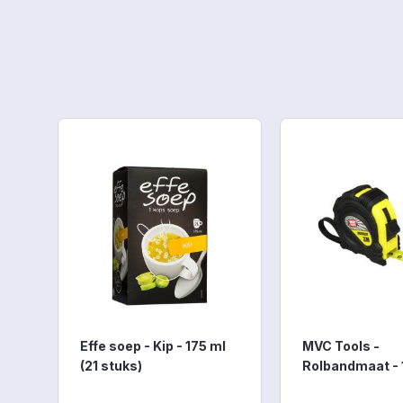
Productgalerij overslaan
Effe soep - Kip - 175 ml
MVC Tools -
(21 stuks)
Rolbandmaat -
3m - Met magn
Voedingswaarde per
ACTIE rolbandma