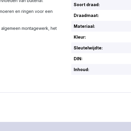
180W vermogen biedt
nvloeden van buitenaf.
Soort draad:
deze draadloze blower
professionele prestaties in
moeren en ringen voor een
Draadmaat:
een handzaam formaat en
is hij een efficiënt
Materiaal:
alternatief voor
or algemeen montagewerk, het
persluchtbussen en
grotere bladblazers bij
Kleur:
kleinere klussen.
Sleutelwijdte:
DIN:
Inhoud: