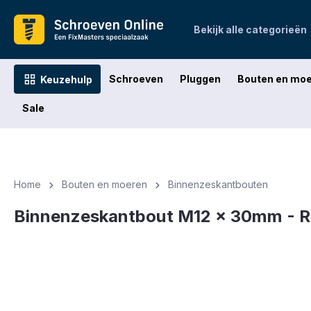
oekopdracht
Ga naar de hoofdnavigatie
Bekijk alle categorieën
Schroeven
Pluggen
Bouten en mo
Keuzehulp
Sale
Home
Bouten en moeren
Binnenzeskantbouten
Binnenzeskantbout M12 x 30mm - RV
Afbeeldingengalerij overslaan