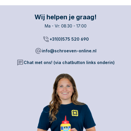
stuks.
Wij helpen je graag!
Ma - Vr: 08:30 - 17:00
phone_in_talk
+31(0)575 520 690
alternate_email
info@schroeven-online.nl
chat
Chat met ons! (via chatbutton links onderin)