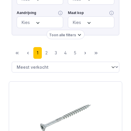
Aandrijving
Maat kop
Kies
Kies
Toon alle filters
1
2
3
4
5