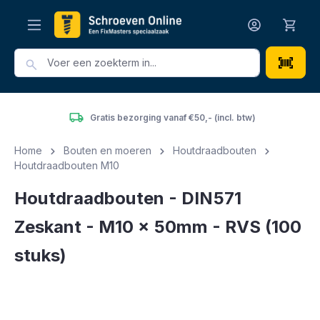
hoofdinhoud
Gratis bezorging vanaf €50,- (incl. btw)
Home
Bouten en moeren
Houtdraadbouten
Houtdraadbouten M10
Houtdraadbouten - DIN571
Zeskant - M10 x 50mm - RVS (100
stuks)
Afbeeldingengalerij overslaan