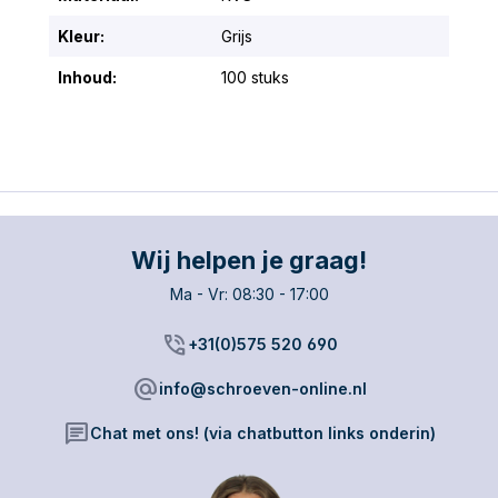
Kleur:
Grijs
Inhoud:
100 stuks
Wij helpen je graag!
Ma - Vr: 08:30 - 17:00
phone_in_talk
+31(0)575 520 690
alternate_email
info@schroeven-online.nl
chat
Chat met ons! (via chatbutton links onderin)