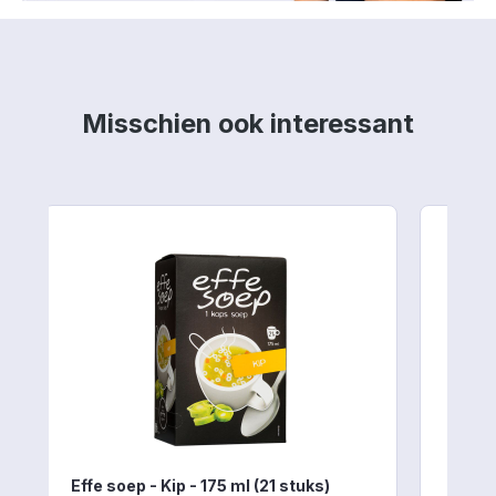
Productgalerij overslaan
Misschien ook interessant
Effe soep - Kip - 175 ml (21 stuks)
MVC T