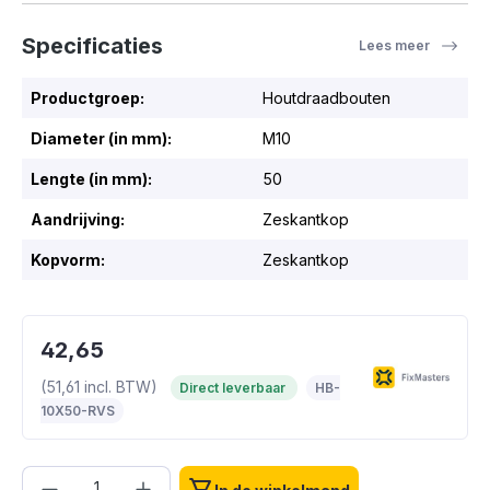
Specificaties
Lees meer
Productgroep:
Houtdraadbouten
Diameter (in mm):
M10
Lengte (in mm):
50
Aandrijving:
Zeskantkop
Kopvorm:
Zeskantkop
42,65
(51,61 incl. BTW)
Direct leverbaar
HB-
10X50-RVS
Producthoeveelheid: Voer de gewenste h