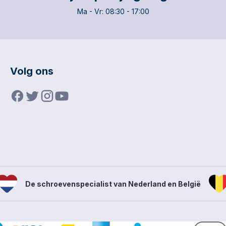
neel Nederlands schroeven
Ma - Vr: 08:30 - 17:00
perfecte schroeven voor de
professional. Optimaal
ak, snelle start dankzij de
en gemaakt van hoogwaardige
staal. Topkwaliteit schroeven,
chroefgemak en vriendelijk in
at zijn de
Volg ons
tschroeven van STARK. De
drive zorgt voor maximale
ns het inschroeven, te
in verschillende soorten
en. Voor welke houtsoorten
K spaanplaatschroeven
 STARK spaanplaatschroeven
ct toe te passen in diverse
ut voor gebruik binnenshuis
n, Grenen, plaatmateriaal
 plaatmateriaal underlayment
beeld plaatmateriaal OSB. Dé
De schroevenspecialist van Nederland en België
liteitsschroeven om
es te maken zoals
nden, beplating schroeven,
gen en kapconstructies.
anplaatschroeven zijn dé