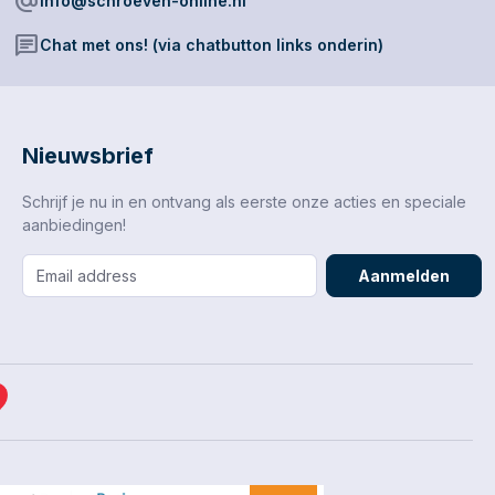
alternate_email
info@schroeven-online.nl
gebruik binnen voor de vakman en
professional.Ga voor kwaliteit tegen de
chat
Chat met ons! (via chatbutton links onderin)
beste prijs met STARK schroeven!
Nieuwsbrief
Schrijf je nu in en ontvang als eerste onze acties en speciale
aanbiedingen!
Aanmelden