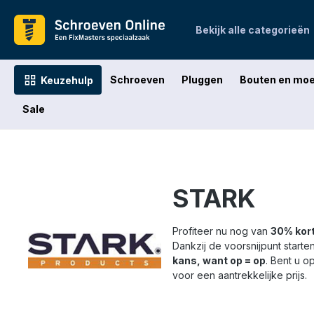
oekopdracht
Ga naar de hoofdnavigatie
Bekijk alle categorieën
Schroeven
Pluggen
Bouten en mo
Keuzehulp
Sale
STARK
Profiteer nu nog van
30% kort
Dankzij de voorsnijpunt starte
kans, want op = op
. Bent u o
voor een aantrekkelijke prijs.