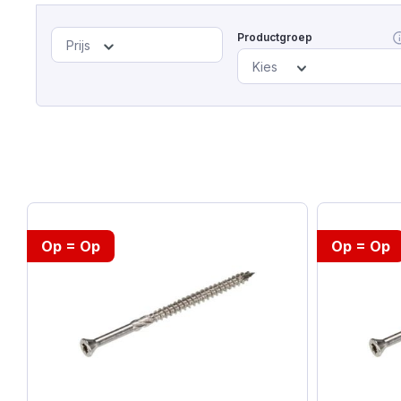
Productgroep
Prijs
Kies
Op = Op
Op = Op