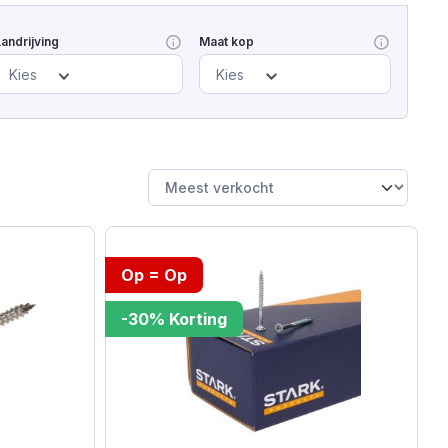
andrijving
Maat kop
Kies
Kies
Op = Op
-30% Korting