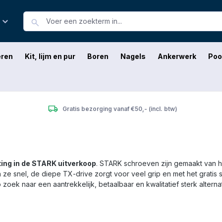
eren
Kit, lijm en pur
Boren
Nagels
Ankerwerk
Poo
Gratis bezorging vanaf €50,- (incl. btw)
ing in de STARK uitverkoop
. STARK schroeven zijn gemaakt van 
n ze snel, de diepe TX-drive zorgt voor veel grip en met het gratis 
p zoek naar een aantrekkelijk, betaalbaar en kwalitatief sterk alter