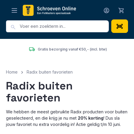
hoofdinhoud
w)
Het grootste en voordeligste assortiment van Nederl
Home
Radix buiten favorieten
Radix buiten
favorieten
We hebben de meest gebruikte Radix producten voor buiten
geselecteerd, en die krijg je nu met
20% korting
! Dus sla
jouw favoriet nu extra voordelig in! Actie geldig t/m 10 juni.