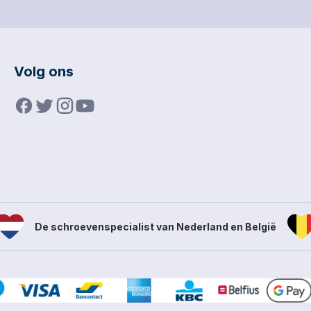
er 50 stuks.
verpakt per 50 stuks.
afme
mmer: RX-DV-
Artikelnummer: RX-DV-
verp
-K180-T2.
93X93X93-K120-T2.
Arti
93X9
Volg ons
De schroevenspecialist van Nederland en België