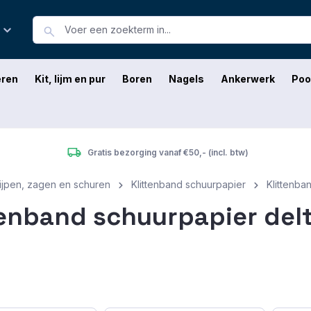
eren
Kit, lijm en pur
Boren
Nagels
Ankerwerk
Poo
Gratis bezorging vanaf €50,- (incl. btw)
lijpen, zagen en schuren
Klittenband schuurpapier
Klittenba
tenband schuurpapier del