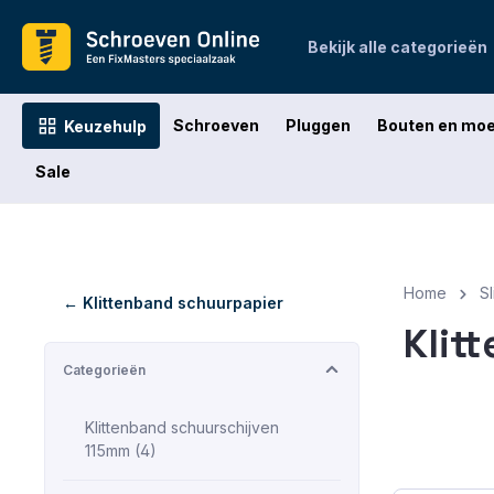
oekopdracht
Ga naar de hoofdnavigatie
Bekijk alle categorieën
Schroeven
Pluggen
Bouten en mo
Keuzehulp
Sale
Home
S
← Klittenband schuurpapier
Klit
Categorieën
Klittenband schuurschijven
115mm (4)