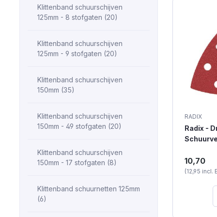
Klittenband schuurschijven
125mm - 8 stofgaten (20)
Klittenband schuurschijven
125mm - 9 stofgaten (20)
Klittenband schuurschijven
150mm (35)
Klittenband schuurschijven
RADIX
150mm - 49 stofgaten (20)
Radix - D
Schuurvel
x 93 mm -
Klittenband schuurschijven
Radix Pro
(50 stuks
10,70
150mm - 17 stofgaten (8)
(93x93x9
(12,95 incl.
stofgaten 
voor de p
Klittenband schuurnetten 125mm
veeleisen
(6)
zelver. G
aluminium