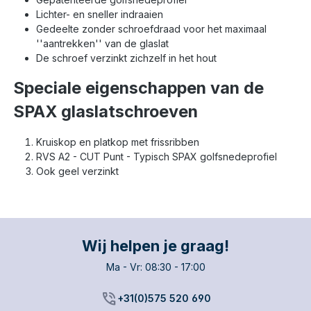
200 stuks.
200 stuks.
Lichter- en sneller indraaien
Gedeelte zonder schroefdraad voor het maximaal
''aantrekken'' van de glaslat
De schroef verzinkt zichzelf in het hout
Speciale eigenschappen van de
SPAX glaslatschroeven
Kruiskop en platkop met frissribben
RVS A2 - CUT Punt - Typisch SPAX golfsnedeprofiel
Ook geel verzinkt
Wij helpen je graag!
Ma - Vr: 08:30 - 17:00
phone_in_talk
+31(0)575 520 690