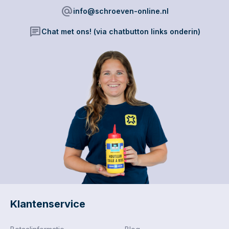
alternate_email
info@schroeven-online.nl
chat
Chat met ons! (via chatbutton links onderin)
Klantenservice